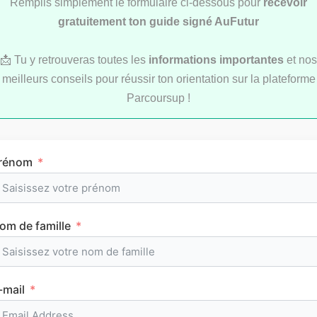
Remplis simplement le formulaire ci-dessous pour
recevoir
gratuitement ton guide signé AuFutur
📩 Tu y retrouveras toutes les
informations importantes
et nos
meilleurs conseils pour réussir ton orientation sur la plateforme
Parcoursup !
Comment réviser pendant les vacances d’été
au lycée ?
rénom
MÉTHODOLOGIE
om de famille
-mail