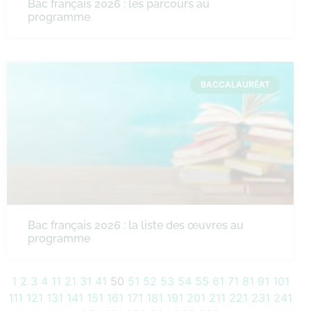
Bac français 2026 : les parcours au
programme
BACCALAURÉAT
Bac français 2026 : la liste des œuvres au
programme
1
2
3
4
11
21
31
41
50
51
52
53
54
55
61
71
81
91
101
111
121
131
141
151
161
171
181
191
201
211
221
231
241