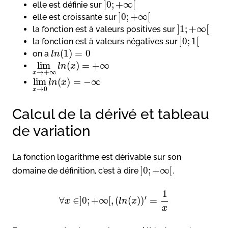
]
0
;
+
∞
[
elle est définie sur
]
0
;
+
∞
[
elle est croissante sur
]
1
;
+
∞
[
la fonction est à valeurs positives sur
]
0
;
1
[
la fonction est à valeurs négatives sur
(
1
)
=
0
on a
l
n
lim
(
)
=
+
∞
l
n
x
→
+
∞
x
lim
(
)
=
−
∞
l
n
x
→
0
x
Calcul de la dérivé et tableau
de variation
La fonction logarithme est dérivable sur son
]
0
;
+
∞
[
domaine de définition, c’est à dire
.
1
′
∀
∈
]
0
;
+
∞
[
,
(
(
)
)
=
x
l
n
x
x