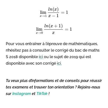
(
)
l
n
x
lim
=
1
−
1
x
→
1
x
(
+
1
)
l
n
x
lim
=
1
x
→
0
x
Pour vous entraîner à l’épreuve de mathématiques,
n’hésitez pas à consulter le corrigé du bac de maths
S 2018 disponible
ici
ou le sujet de 2019 qui est
disponible avec son corrigé
ici.
Tu veux plus d’informations et de conseils pour réussir
tes examens et trouver ton orientation ? Rejoins-nous
sur
Instagram
et
TikTok
!