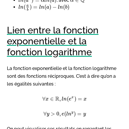
Q
, avec
l
n
a
α
l
n
a
α
a
(
)
=
(
)
−
(
)
l
n
l
n
a
l
n
b
b
Lien entre la fonction
exponentielle et la
fonction logarithme
La fonction exponentielle et la fonction logarithme
sont des fonctions réciproques. C’est à dire qu’on a
les égalités suivantes :
R
x
∀
∈
,
(
)
=
x
l
n
e
x
y
∀
>
0
,
(
)
=
y
e
l
n
y
On peut visualiser ces résultats en regardant les