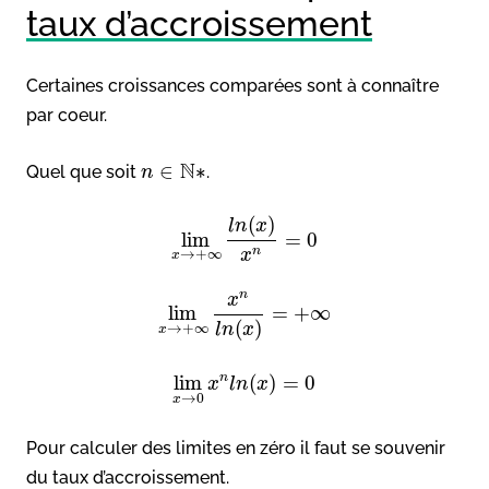
taux d’accroissement
Certaines croissances comparées sont à connaître
par coeur.
N
∈
∗
Quel que soit
.
n
(
)
l
n
x
lim
=
0
n
x
→
+
∞
x
n
x
lim
=
+
∞
(
)
→
+
∞
l
n
x
x
n
lim
(
)
=
0
x
l
n
x
→
0
x
Pour calculer des limites en zéro il faut se souvenir
du taux d’accroissement.