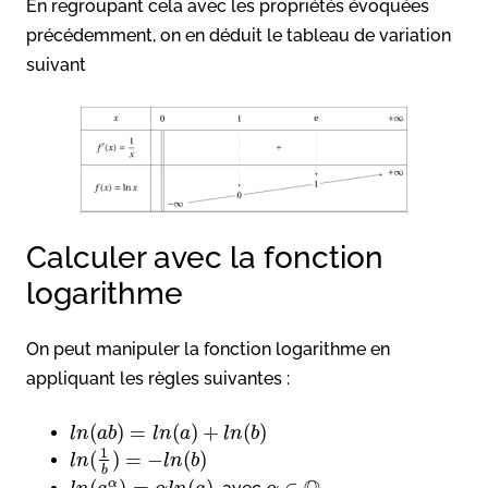
En regroupant cela avec les propriétés évoquées
précédemment, on en déduit le tableau de variation
suivant
Calculer avec la fonction
logarithme
On peut manipuler la fonction logarithme en
appliquant les règles suivantes :
(
)
=
(
)
+
(
)
l
n
a
b
l
n
a
l
n
b
1
(
)
=
−
(
)
l
n
l
n
b
b
(
)
=
(
)
∈
α