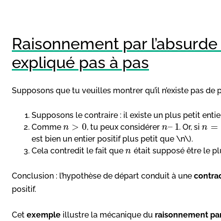
Raisonnement par l’absurde
expliqué pas à pas
Supposons que tu veuilles montrer qu’il n’existe pas de plu
Supposons le contraire : il existe un plus petit entie
>
0
–
1
=
Comme
, tu peux considérer
. Or, si
n
n
n
est bien un entier positif plus petit que \n\).
Cela contredit le fait que
était supposé être le plus
n
Conclusion : l’hypothèse de départ conduit à une
contra
positif.
Cet
exemple
illustre la mécanique du
raisonnement par