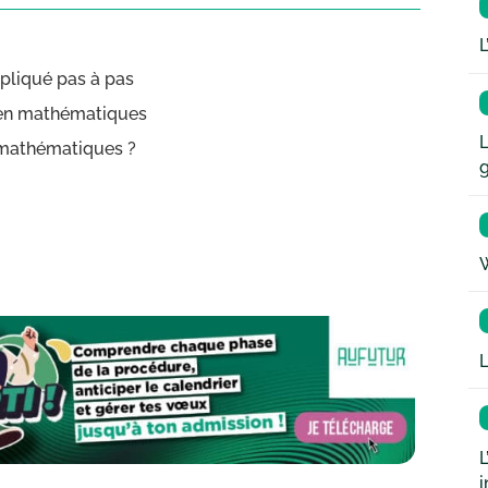
L
pliqué pas à pas
 en mathématiques
L
n mathématiques ?
W
L
L
i