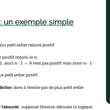
 : un exemple simple
s petit entier naturel positif.
r positif, notons-le
.
n
1
–
1
=
0
–
1
, alors
n’est pas positif, mais sinon
n
n
 petit entier positif.
diction
, donc il n’existe pas de plus petit entier
 l’absurde
: supposer l’inverse, dérouler la logique,