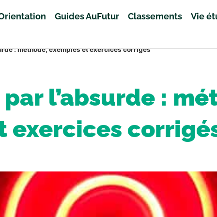
Orientation
Guides AuFutur
Classements
Vie é
urde : méthode, exemples et exercices corrigés
 par l’absurde : m
t exercices corrigé