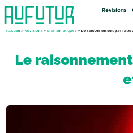
Révisions
Accueil
»
Révisions
»
Mathématiques
»
Le raisonnement par l’abs
Le raisonnement
e