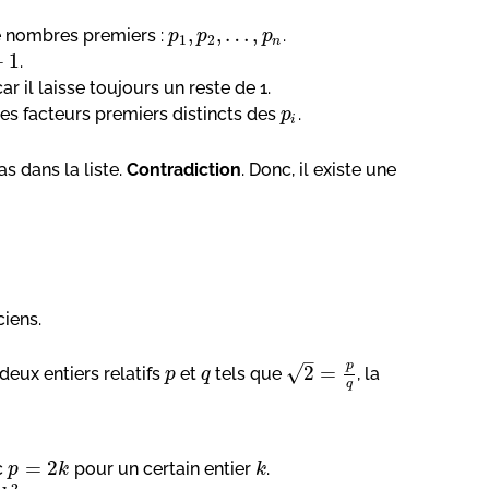
,
,
…
,
e nombres premiers :
.
p
p
p
1
2
n
+
1
.
 car il laisse toujours un reste de 1.
res facteurs premiers distincts des
.
p
i
as dans la liste.
Contradiction
. Donc, il existe une
ciens.
–
p
√
2
=
 deux entiers relatifs
et
tels que
, la
p
q
q
=
2
c
pour un certain entier
.
p
k
k
2