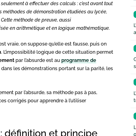
eulement à effectuer des calculs : c’est avant tout
es méthodes de démonstration étudiées au lycée,
 Cette méthode de preuve, aussi
L
lisée en arithmétique et en logique mathématique.
a
st vraie, on suppose qu’elle est fausse, puis on
n
. L’impossibilité logique de cette situation permet
G
nement
par l’absurde est au
programme de
s
dans les démonstrations portant sur la parité, les
nnement par l’absurde, sa méthode pas à pas,
L
t
es corrigés pour apprendre à l’utiliser
L
définition et principe
q