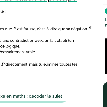
le :
L
¯
ses que
est fausse, c’est-à-dire que sa négation
P
P
 une contradiction avec un fait établi (un
ce logique).
écessairement vraie.
s
directement, mais tu élimines toutes les
P
 en maths : décoder le sujet