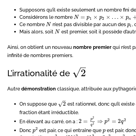
Supposons qu’il existe seulement un nombre fini d
=
×
×
…
×
Considérons le nombre
N
p
p
p
1
2
n
Ce nombre
n’est pas divisible par aucun des
,
N
p
i
Mais alors, soit
est premier, soit il possède d’aut
N
Ainsi, on obtient un nouveau
nombre premier
qui n’est p
infinité de nombres premiers.
–
√
2
L’irrationalité de
Autre
démonstration
classique, attribuée aux pythagori
–
√
2
On suppose que
est rationnel, donc qu’il existe
fraction étant irréductible.
2
p
2
2
2
=
⇒
=
2
En élevant au carré, on a :
p
q
2
q
2
Donc
est pair, ce qui entraîne que
est pair, don
p
p
2
2
2
2
2