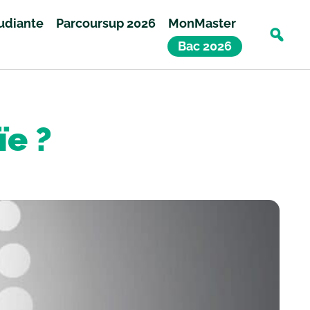
tudiante
Parcoursup 2026
MonMaster
Bac 2026
ïe ?