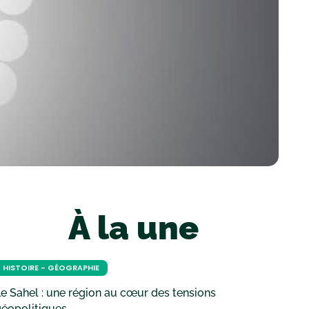
À la une
HISTOIRE - GÉOGRAPHIE
e Sahel : une région au cœur des tensions
géopolitiques