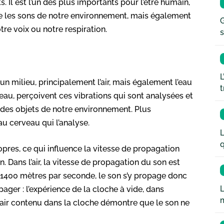
s. Il est l’un des plus importants pour l’être humain,
dre les sons de notre environnement, mais également
G
e voix ou notre respiration.
s
L
 milieu, principalement l’air, mais également l’eau
t
rveau, perçoivent ces vibrations qui sont analysées et
 des objets de notre environnement. Plus
au cerveau qui l’analyse.
L
q
pres, ce qui influence la vitesse de propagation
 Dans l’air, la vitesse de propagation du son est
e 1400 mètres par seconde, le son s’y propage donc
L
pager : l’expérience de la cloche à vide, dans
l’air contenu dans la cloche démontre que le son ne