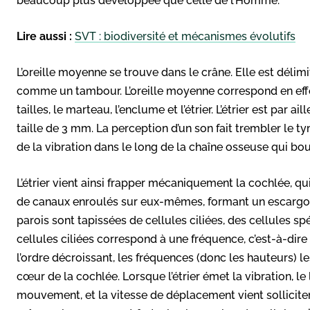
beaucoup plus développée que celle de l’Homme.
Lire aussi :
SVT : biodiversité et mécanismes évolutifs
L’oreille moyenne se trouve dans le crâne. Elle est délimi
comme un tambour. L’oreille moyenne correspond en effet
tailles, le marteau, l’enclume et l’étrier. L’étrier est par 
taille de 3 mm. La perception d’un son fait trembler le t
de la vibration dans le long de la chaîne osseuse qui bo
L’étrier vient ainsi frapper mécaniquement la cochlée, qu
de canaux enroulés sur eux-mêmes, formant un escargot.
parois sont tapissées de cellules ciliées, des cellules s
cellules ciliées correspond à une fréquence, c’est-à-dire
l’ordre décroissant, les fréquences (donc les hauteurs) l
cœur de la cochlée. Lorsque l’étrier émet la vibration, l
mouvement, et la vitesse de déplacement vient solliciter