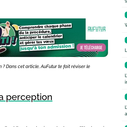
W
L
 Dans cet article, AuFutur te fait réviser le
L
i
la perception
L
a