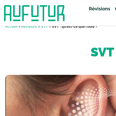
Révisions
Accueil
»
Révisions
»
SVT
»
SVT : qu’est-ce que l’ouïe ?
SVT 