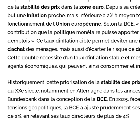
de la
stabilité des prix
dans la
zone euro
. Depuis sa cré
but une
inflation
proche, mais inférieure à 2% à moyen t
fonctionnement de
l’Union européenne
. Selon la BCE, «
contribution que la politique monétaire puisse apporter
d’emplois ». Ce taux d’inflation cible permet d’éviter une
d’achat
des ménages, mais aussi d’écarter le risque de
d
Cette double nécessité d’un taux d’inflation stable et m
agents économiques, qui peuvent ainsi consommer et inve
Historiquement, cette priorisation de la
stabilité des pri
du XXe siècle, notamment en Allemagne dans les années 19
Bundesbank dans la conception de la
BCE
. En 2025, fac
tensions géopolitiques, la BCE a ajusté prudemment ses t
de 2%, en relevant ses taux directeurs de plus de 4%.