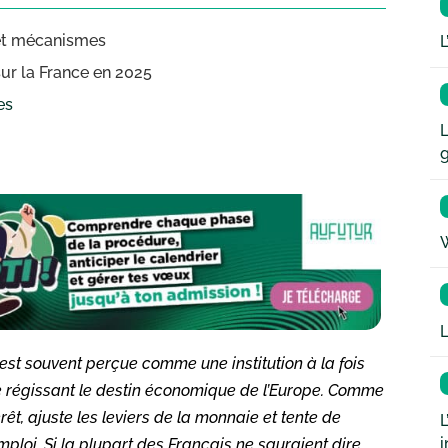
s et mécanismes
L
ur la France en 2025
es
L
W
L
est souvent perçue comme une institution à la fois
e régissant le destin économique de l’Europe. Comme
érêt, ajuste les leviers de la monnaie et tente de
L
i
emploi. Si la plupart des Français ne sauraient dire