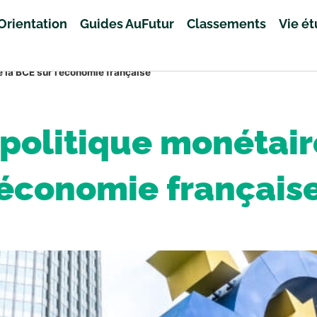
Orientation
Guides AuFutur
Classements
Vie é
e la BCE sur l’économie française
a politique monétair
’économie français