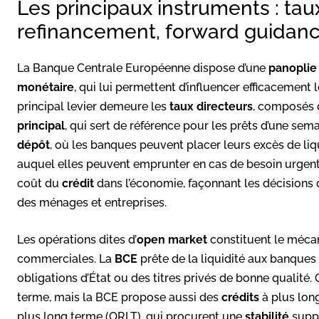
Les principaux instruments : tau
refinancement, forward guidan
La Banque Centrale Européenne dispose d’une
panoplie
monétaire
, qui lui permettent d’influencer efficacement
principal levier demeure les
taux directeurs
, composés d
principal
, qui sert de référence pour les prêts d’une se
dépôt
, où les banques peuvent placer leurs excès de liqu
auquel elles peuvent emprunter en cas de besoin urgent.
coût du
crédit
dans l’économie, façonnant les décisions
des ménages et entreprises.
Les opérations dites d’
open market
constituent le méca
commerciales. La
BCE
prête de la liquidité aux banques
obligations d’État ou des titres privés de bonne qualité
terme, mais la BCE propose aussi des
crédits
à plus lon
plus long terme (ORLT), qui procurent une
stabilité
supp