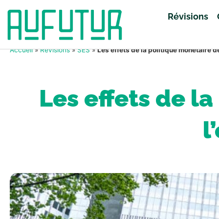
Révisions
Accueil
»
Révisions
»
SES
»
Les effets de la politique monétaire d
Les effets de l
l