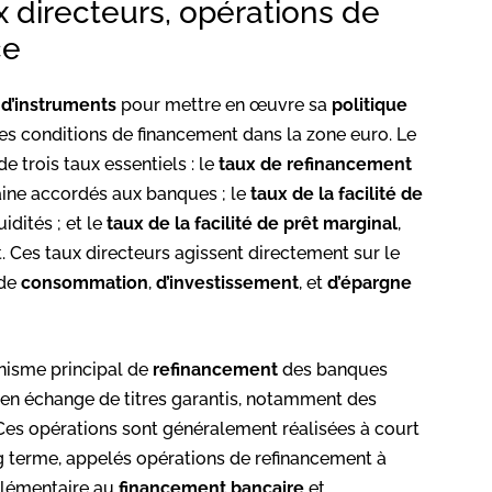
x directeurs, opérations de
ce
 d’instruments
pour mettre en œuvre sa
politique
 les conditions de financement dans la zone euro. Le
e trois taux essentiels : le
taux de refinancement
maine accordés aux banques ; le
taux de la facilité de
idités ; et le
taux de la facilité de prêt marginal
,
 Ces taux directeurs agissent directement sur le
 de
consommation
,
d’investissement
, et
d’épargne
nisme principal de
refinancement
des banques
 en échange de titres garantis, notamment des
. Ces opérations sont généralement réalisées à court
g terme, appelés opérations de refinancement à
lémentaire au
financement bancaire
et