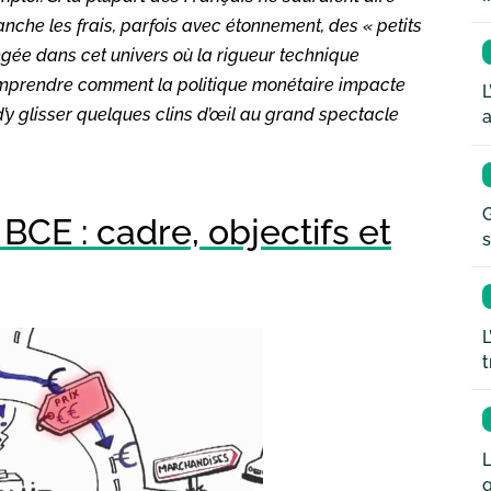
vanche les frais, parfois avec étonnement, des « petits
ngée dans cet univers où la rigueur technique
omprendre comment la politique monétaire impacte
L
’y glisser quelques clins d’œil au grand spectacle
a
G
BCE : cadre, objectifs et
s
L
t
L
q