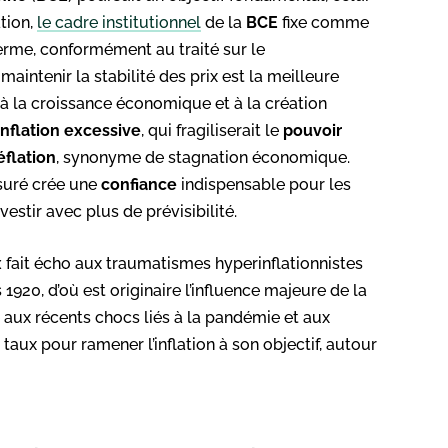
ation,
le cadre institutionnel
de la
BCE
fixe comme
erme, conformément au traité sur le
 maintenir la stabilité des prix est la meilleure
 à la croissance économique et à la création
inflation
excessive
, qui fragiliserait le
pouvoir
éflation
, synonyme de stagnation économique.
esuré crée une
confiance
indispensable pour les
stir avec plus de prévisibilité.
x
fait écho aux traumatismes hyperinflationnistes
20, d’où est originaire l’influence majeure de la
e aux récents chocs liés à la pandémie et aux
aux pour ramener l’inflation à son objectif, autour