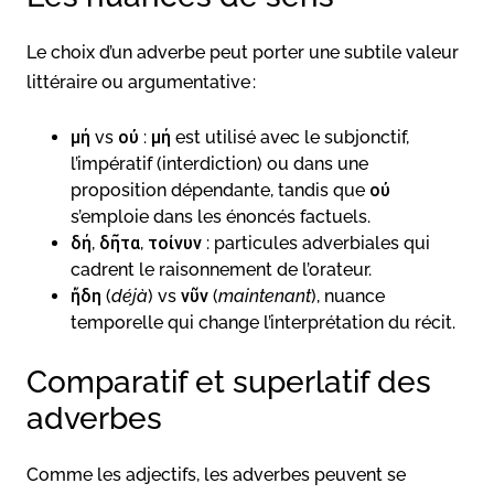
Le choix d’un adverbe peut porter une subtile valeur
littéraire ou argumentative :
μή vs οὐ : μή est utilisé avec le subjonctif,
l’impératif (interdiction) ou dans une
proposition dépendante, tandis que οὐ
s’emploie dans les énoncés factuels.
δή, δῆτα, τοίνυν : particules adverbiales qui
cadrent le raisonnement de l’orateur.
ἤδη (
déjà
) vs νῦν (
maintenant
), nuance
temporelle qui change l’interprétation du récit.
Comparatif et superlatif des
adverbes
Comme les adjectifs, les adverbes peuvent se