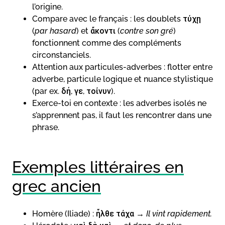
l’origine.
Compare avec le français : les doublets τύχῃ
(
par hasard
) et ἄκοντι (
contre son gré
)
fonctionnent comme des compléments
circonstanciels.
Attention aux particules-adverbes : flotter entre
adverbe, particule logique et nuance stylistique
(par ex. δή, γε, τοίνυν).
Exerce-toi en contexte : les adverbes isolés ne
s’apprennent pas, il faut les rencontrer dans une
phrase.
Exemples littéraires en
grec ancien
Homère (Iliade) : ἦλθε τάχα →
Il vint rapidement.