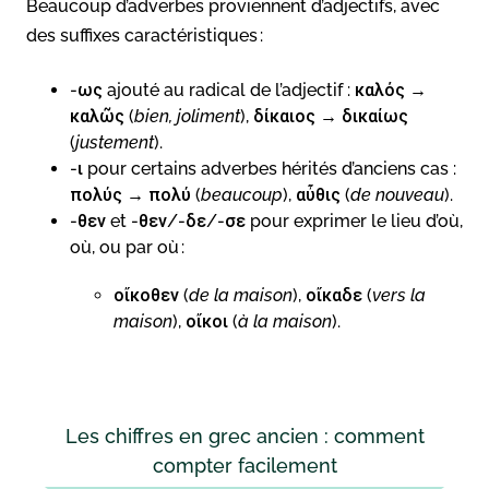
Beaucoup d’adverbes proviennent d’adjectifs, avec
des suffixes caractéristiques :
-ως ajouté au radical de l’adjectif : καλός →
καλῶς (
bien, joliment
), δίκαιος → δικαίως
(
justement
).
-ι pour certains adverbes hérités d’anciens cas :
πολύς → πολύ (
beaucoup
), αὖθις (
de nouveau
).
-θεν et -θεν/-δε/-σε pour exprimer le lieu d’où,
où, ou par où :
οἴκοθεν (
de la maison
), οἴκαδε (
vers la
maison
), οἴκοι (
à la maison
).
Les chiffres en grec ancien : comment
compter facilement