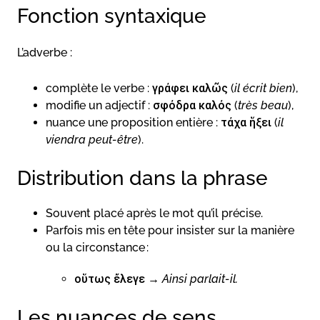
Fonction syntaxique
L’adverbe :
complète le verbe : γράφει καλῶς (
il écrit bien
),
modifie un adjectif : σφόδρα καλός (
très beau
),
nuance une proposition entière : τάχα ἥξει (
il
viendra peut-être
).
Distribution dans la phrase
Souvent placé après le mot qu’il précise.
Parfois mis en tête pour insister sur la manière
ou la circonstance :
οὕτως ἔλεγε →
Ainsi parlait-il.
Les nuances de sens