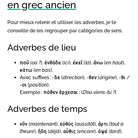
en grec ancien
Pour mieux retenir et utiliser les adverbes, je te
conseille de les regrouper par catégories de sens.
Adverbes de lieu
ποῦ (
où ?
), ἐνθάδε (
ici
), ἐκεῖ (
là
), ἄνω (
en haut
),
κάτω (
en bas
).
Avec suffixes : -δε (
direction
), -θεν (
origine
), -θι /
-σι (
position
).
Exemple : πόθεν ἔρχεσαι ; (
D’où viens-tu ?
)
Adverbes de temps
νῦν (
maintenant
), εὐθύς (
aussitôt
), ἄρτι (
tout à
l’heure
), ἤδη (
déjà
), αὖθις (
encore
), ὀψέ (
tard
).