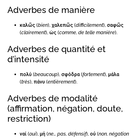
Adverbes de manière
καλῶς (
bien
), χαλεπῶς (
difficilement
), σαφῶς
(
clairement
), ὡς (
comme, de telle manière
).
Adverbes de quantité et
d’intensité
πολύ (
beaucoup
), σφόδρα (
fortement
), μάλα
(
très
), πάνυ (
entièrement
).
Adverbes de modalité
(affirmation, négation, doute,
restriction)
ναί (
oui
), μή (
ne… pas, défensif
), οὐ (
non, négation