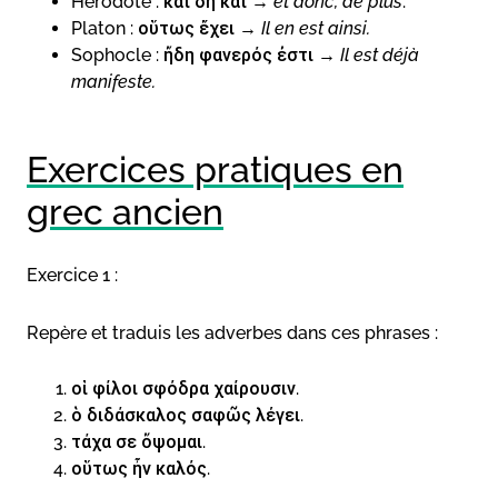
Hérodote : καὶ δὴ καὶ →
et donc, de plus
.
Platon : οὕτως ἔχει →
Il en est ainsi.
Sophocle : ἤδη φανερός ἐστι →
Il est déjà
manifeste.
Exercices pratiques en
grec ancien
Exercice 1 :
Repère et traduis les adverbes dans ces phrases :
οἱ φίλοι σφόδρα χαίρουσιν.
ὁ διδάσκαλος σαφῶς λέγει.
τάχα σε ὄψομαι.
οὕτως ἦν καλός.