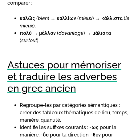
comparer :
καλῶς (
bien
) → καλλίων (
mieux
) → κάλλιστα (
le
mieux
).
πολύ → μᾶλλον (
davantage
) → μάλιστα
(
surtout
).
Astuces pour mémoriser
et traduire les adverbes
en grec ancien
Regroupe-les par catégories sémantiques :
créer des tableaux thématiques de lieu, temps,
manière, quantité.
Identifie les suffixes courants : -ως pour la
manière, -δε pour la direction, -θεν pour