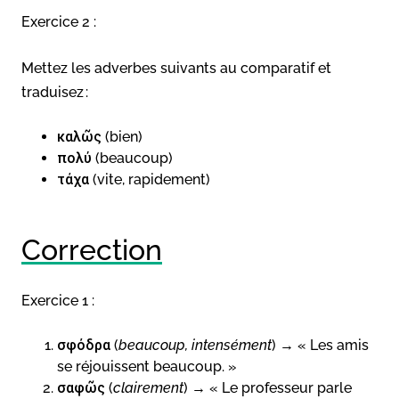
Exercice 2 :
Mettez les adverbes suivants au comparatif et
traduisez :
καλῶς (bien)
πολύ (beaucoup)
τάχα (vite, rapidement)
Correction
Exercice 1 :
σφόδρα (
beaucoup, intensément
) → « Les amis
se réjouissent beaucoup. »
σαφῶς (
clairement
) → « Le professeur parle