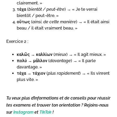
clairement. »
τάχα (
bientôt / peut-être
) → « Je te verrai
bientôt / peut-être. »
οὕτως (
ainsi, de cette manière
) → « Il était ainsi
beau / il était vraiment beau. »
Exercice 2 :
καλῶς → καλλίων (
mieux
) → « Il agit mieux. »
πολύ → μᾶλλον (
davantage
) → « Il parle
davantage. »
τάχα → τάχιον (
plus rapidement
) → « Ils vinrent
plus vite. »
Tu veux plus d’informations et de conseils pour réussir
tes examens et trouver ton orientation ? Rejoins-nous
sur
Instagram
et
TikTok
!