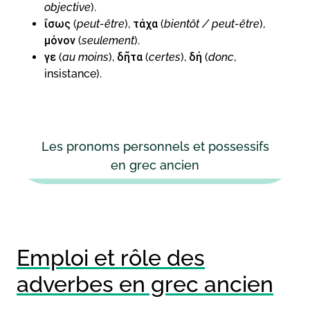
objective
).
ἴσως (
peut-être
), τάχα (
bientôt / peut-être
),
μόνον (
seulement
).
γε (
au moins
), δῆτα (
certes
), δή (
donc
,
insistance).
Les pronoms personnels et possessifs
en grec ancien
Emploi et rôle des
adverbes en grec ancien