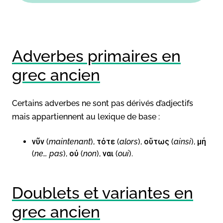
Adverbes primaires en
grec ancien
Certains adverbes ne sont pas dérivés d’adjectifs
mais appartiennent au lexique de base :
νῦν (
maintenant
), τότε (
alors
), οὕτως (
ainsi
), μή
(
ne… pas
), οὐ (
non
), ναι (
oui
).
Doublets et variantes en
grec ancien