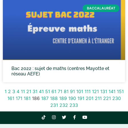
BACCALAURÉAT
Bac 2022 : sujet de maths (centres Mayotte et
réseau AEFE)
1
2
3
4
11
21
31
41
51
61
71
81
91
101
111
121
131
141
151
161
171
181
186
187
188
189
190
191
201
211
221
230
231
232
233