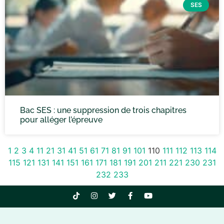
SES
Bac SES : une suppression de trois chapitres
pour alléger l’épreuve
1
2
3
4
11
21
31
41
51
61
71
81
91
101
110
111
112
113
114
115
121
131
141
151
161
171
181
191
201
211
221
230
231
232
233