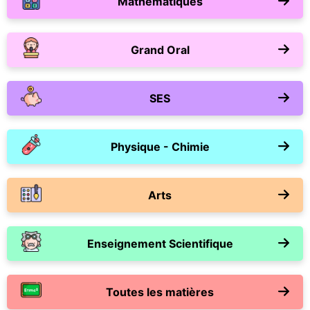
Mathématiques
Grand Oral
SES
Physique - Chimie
Arts
Enseignement Scientifique
Toutes les matières