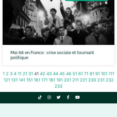
Mai 68 en France : crise sociale et tournant
politique
1
2
3
4
11
21
31
41
42
43
44
45
46
51
61
71
81
91
101
111
121
131
141
151
161
171
181
191
201
211
221
230
231
232
233