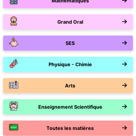
Mathématiques
Grand Oral
SES
Physique - Chimie
Arts
Enseignement Scientifique
Toutes les matières