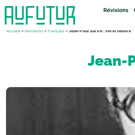
Révisions
Accueil
»
Révisions
»
Français
»
Jean-Paul Sartre : vie et oeuvre
Jean-P