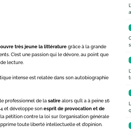
L
a
G
s
ouvre très jeune la littérature
grâce à la grande
nts. C’est une passion qui le dévore, au point que
 de lecture.
L
t
stique intense est relatée dans son autobiographie
 le professionnel de la
satire
alors qu’il a à peine 16
L
924 et développe son
esprit de provocation et de
q
la pétition contre la loi sur l’organisation générale
prime toute liberté intellectuelle et d’opinion.