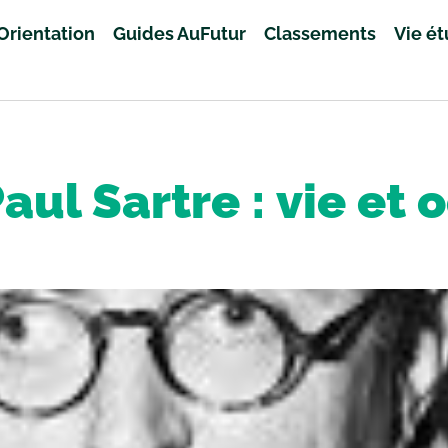
Orientation
Guides AuFutur
Classements
Vie é
aul Sartre : vie et 