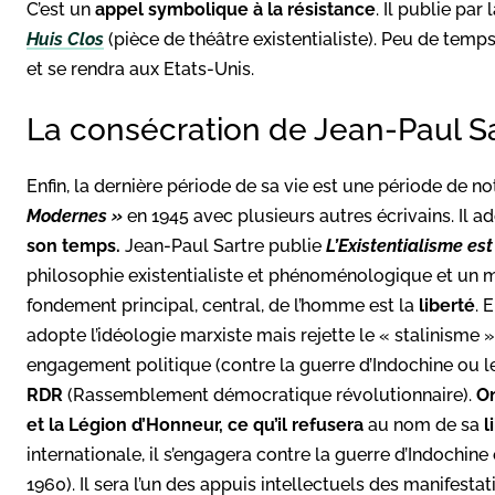
C’est un
appel symbolique à la résistance
. Il publie par 
Huis Clos
(pièce de théâtre existentialiste). Peu de temps 
et se rendra aux Etats-Unis.
La consécration de Jean-Paul S
Enfin, la dernière période de sa vie est une période de not
Modernes »
en 1945 avec plusieurs autres écrivains. Il a
son temps.
Jean-Paul Sartre publie
L’Existentialisme e
philosophie existentialiste et phénoménologique et un man
fondement principal, central, de l’homme est la
liberté
. 
adopte l’idéologie marxiste mais rejette le « stalinisme »
engagement politique (contre la guerre d’Indochine ou le g
RDR
(Rassemblement démocratique révolutionnaire).
On
et la Légion d’Honneur, ce qu’il refusera
au nom de sa
l
internationale, il s’engagera contre la guerre d’Indochine e
1960). Il sera l’un des appuis intellectuels des manifestat