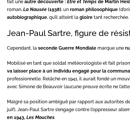
fait une
autre découverte :
Être et Temps
de Martin Hei
roman,
La Nausée
(1938)
, un
roman philosophique
(d’or
autobiographique
, qu’il atteint la
gloire
tant recherchée.
Jean-Paul Sartre, figure de rési
Cependant, la
seconde Guerre Mondiale
marque une
ru
Mobilisé en tant que soldat météorologiste et fait prison
va laisser place à un individu engagé pour la communa
professionnelle. Relâché en 1941, il aurait fondé un mouv
avec Simone de Beauvoir (aucune preuve écrite ne l’attes
Malgré sa position ambiguë par rapport aux autorités de 
juif), Jean-Paul Sartre s’engage contre l’oppresseur all
en 1943,
Les Mouches
.