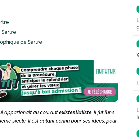
L
rtre
 Sartre
sophique de Sartre
W
L
L
i appartenait au courant
existentialiste
. Il fut l’une
i
ème siècle. Il est autant connu pour ses idées, pour