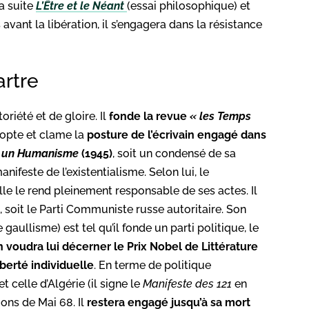
la suite
L’Être et le Néant
(essai philosophique) et
avant la libération, il s’engagera dans la résistance
artre
oriété et de gloire. Il
fonde la revue
« les Temps
dopte et clame la
posture de l’écrivain engagé dans
st un Humanisme
(1945)
, soit un condensé de sa
ifeste de l’existentialisme. Selon lui, le
Elle le rend pleinement responsable de ses actes. Il
, soit le Parti Communiste russe autoritaire. Son
aullisme) est tel qu’il fonde un parti politique, le
 voudra lui décerner le Prix Nobel de Littérature
iberté individuelle
. En terme de politique
t celle d’Algérie (il signe le
Manifeste des 121
en
ions de Mai 68. Il
restera engagé jusqu’à sa mort