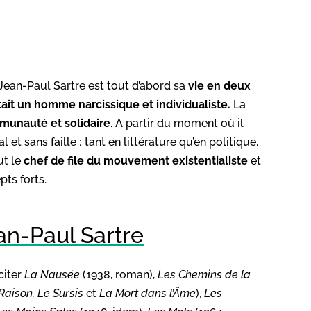
Jean-Paul Sartre est tout d’abord sa
vie en deux
tait un homme narcissique et individualiste.
La
munauté et solidaire
. A partir du moment où il
t sans faille ; tant en littérature qu’en politique.
ut le
chef de file du mouvement existentialiste
et
ts forts.
n-Paul Sartre
citer
La Nausée
(1938, roman),
Les Chemins de la
Raison, Le Sursis
et
La Mort dans l’Âme
),
Les