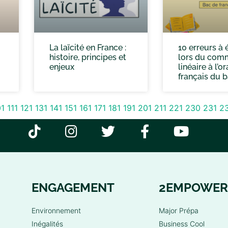
La laïcité en France :
10 erreurs à 
histoire, principes et
lors du com
enjeux
linéaire à l’or
français du 
01
111
121
131
141
151
161
171
181
191
201
211
221
230
231
2
ENGAGEMENT
2EMPOWER
Environnement
Major Prépa
Inégalités
Business Cool