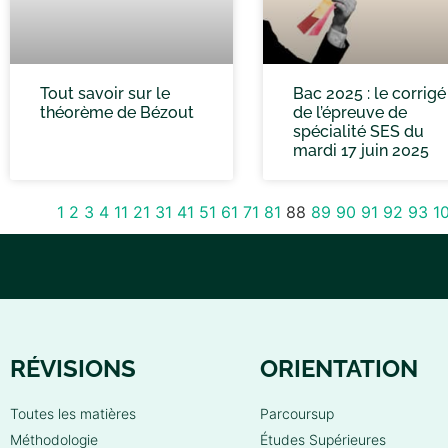
Tout savoir sur le
Bac 2025 : le corrigé
théorème de Bézout
de l’épreuve de
spécialité SES du
mardi 17 juin 2025
1
2
3
4
11
21
31
41
51
61
71
81
88
89
90
91
92
93
1
RÉVISIONS
ORIENTATION
Toutes les matières
Parcoursup
Méthodologie
Études Supérieures