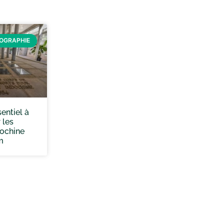
ÉOGRAPHIE
sentiel à
 les
dochine
m