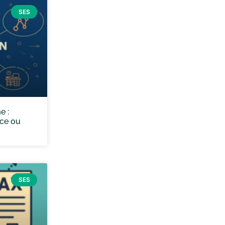
SES
e :
nce ou
SES