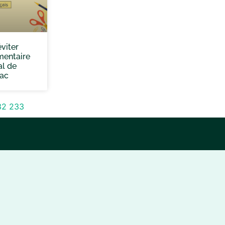
éviter
mentaire
al de
bac
32
233