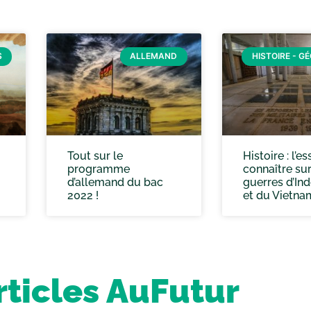
S
ALLEMAND
HISTOIRE - G
Tout sur le
Histoire : l’es
programme
connaître sur
d’allemand du bac
guerres d’In
2022 !
et du Vietna
rticles AuFutur