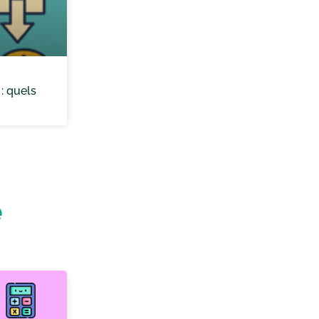
: quels
e