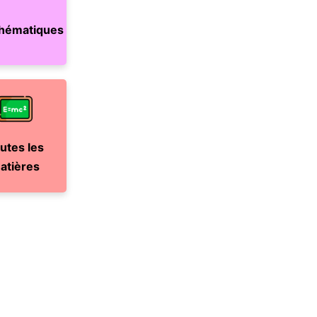
hématiques
utes les
atières