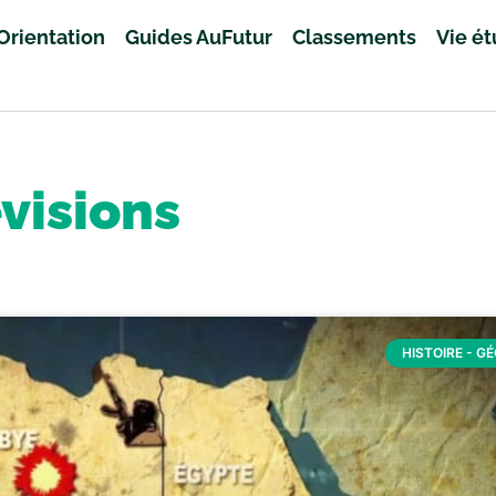
Orientation
Guides AuFutur
Classements
Vie é
visions
HISTOIRE - G