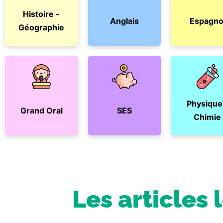
Histoire -
Anglais
Espagno
Géographie
Physique
Grand Oral
SES
Chimie
Les articles 