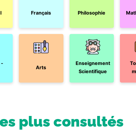
l
Français
Philosophie
Mat
 -
Enseignement
To
Arts
Scientifique
m
les plus consultés