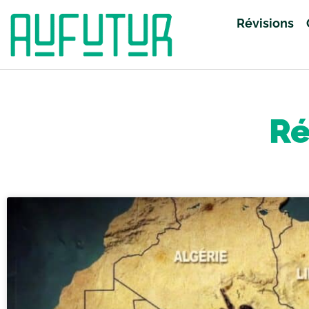
Révisions
Accueil
»
Révisions
»
Page 88
Ré