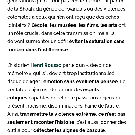
générations qui ne l’ont pas vécue. Comment parler
de la Shoah, du génocide rwandais ou des violences
coloniales à ceux qui n’en ont reçu que des échos
lointains ?
L’école, les musées, les films, les arts
ont
un rôle crucial dans cette transmission, mais ils
doivent surmonter un défi :
éviter la saturation sans
tomber dans l’indifférence
.
L’historien
Henri Rousso
parle d’un « devoir de
mémoire » qui, s’il devient trop institutionnalisé,
risque de
figer l’émotion sans éveiller la pensée
. Le
véritable enjeu est de former des
esprits
critiques
capables de relier le passé aux enjeux du
présent : racisme, discriminations, haine de l’autre.
Ainsi,
transmettre la violence extrême, ce n’est pas
seulement raconter l’histoire
, c’est aussi donner des
outils pour
détecter les signes de bascule
,