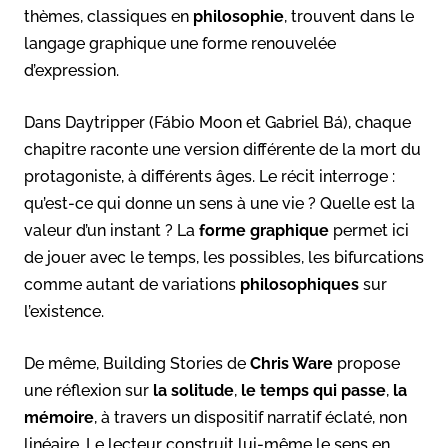
thèmes, classiques en
philosophie
, trouvent dans le
langage graphique une forme renouvelée
d’expression.
Dans Daytripper (Fábio Moon et Gabriel Bá), chaque
chapitre raconte une version différente de la mort du
protagoniste, à différents âges. Le récit interroge :
qu’est-ce qui donne un sens à une vie ? Quelle est la
valeur d’un instant ? La
forme graphique
permet ici
de jouer avec le temps, les possibles, les bifurcations
comme autant de variations
philosophiques
sur
l’existence.
De même, Building Stories de
Chris Ware
propose
une réflexion sur
la solitude
,
le temps qui passe
,
la
mémoire
, à travers un dispositif narratif éclaté, non
linéaire. Le lecteur construit lui-même le sens en