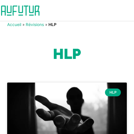
Accueil
»
Révisions
»
HLP
HLP
HLP