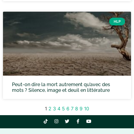
HLP
Peut-on dire la mort autrement qu’avec des
mots ? Silence, image et deuil en littérature
1
2
3
4
5
6
7
8
9
10