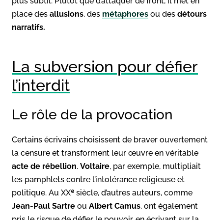
plus subtil. Plutôt que d’attaquer de front, il met en
place des
allusions
, des
métaphores
ou des
détours
narratifs.
La subversion pour défier
l’interdit
Le rôle de la provocation
Certains écrivains choisissent de braver ouvertement
la censure et transforment leur œuvre en véritable
acte
de
rébellion
.
Voltaire
, par exemple, multipliait
les pamphlets contre l’intolérance religieuse et
politique. Au XXᵉ siècle, d’autres auteurs, comme
Jean-Paul Sartre
ou
Albert Camus
, ont également
pris le risque de défier le pouvoir, en écrivant sur la