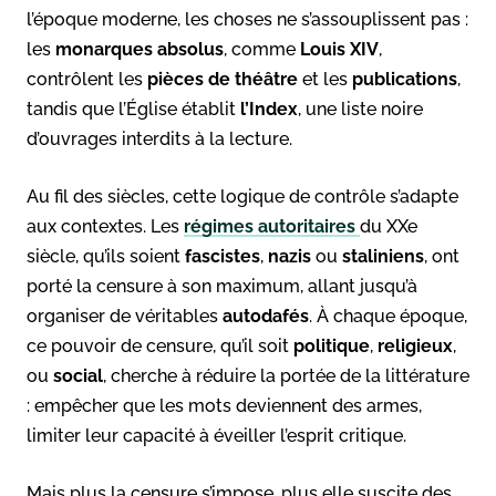
l’époque moderne, les choses ne s’assouplissent pas :
les
monarques absolus
, comme
Louis XIV
,
contrôlent les
pièces de théâtre
et les
publications
,
tandis que l’Église établit
l’Index
, une liste noire
d’ouvrages interdits à la lecture.
Au fil des siècles, cette logique de contrôle s’adapte
aux contextes. Les
régimes autoritaires
du XXe
siècle, qu’ils soient
fascistes
,
nazis
ou
staliniens
, ont
porté la censure à son maximum, allant jusqu’à
organiser de véritables
autodafés
. À chaque époque,
ce pouvoir de censure, qu’il soit
politique
,
religieux
,
ou
social
, cherche à réduire la portée de la littérature
: empêcher que les mots deviennent des armes,
limiter leur capacité à éveiller l’esprit critique.
Mais plus la censure s’impose, plus elle suscite des