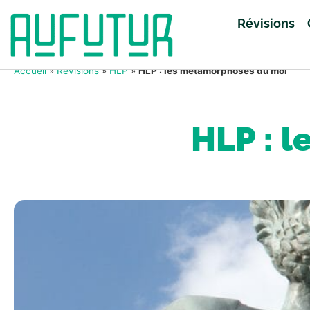
Révisions
Accueil
»
Révisions
»
HLP
»
HLP : les métamorphoses du moi
HLP : 