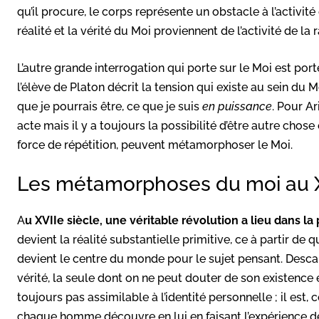
qu’il procure, le corps représente un obstacle à l’activité d
réalité et la vérité du Moi proviennent de l’activité de la r
L’autre grande interrogation qui porte sur le Moi est por
l’élève de Platon décrit la tension qui existe au sein du 
que je pourrais être, ce que je suis
en puissance
. Pour A
acte mais il y a toujours la possibilité d’être autre chos
force de répétition, peuvent métamorphoser le Moi.
Les métamorphoses du moi au X
A
u XVIIe siècle, une véritable révolution a lieu dans l
devient la réalité substantielle primitive, ce à partir de q
devient le centre du monde pour le sujet pensant. Desc
vérité, la seule dont on ne peut douter de son existence es
toujours pas assimilable à l’identité personnelle ; il es
chaque homme découvre en lui en faisant l’expérience de