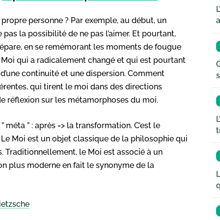
L
 sa propre personne ? Par exemple, au début, un
a
as la possibilité de ne pas l’aimer. Et pourtant,
 se sépare, en se remémorant les moments de fougue
un Moi qui a radicalement changé et qui est pourtant
G
nt d’une continuité et une dispersion. Comment
s
érentes, qui tirent le moi dans des directions
de réflexion sur les métamorphoses du moi.
L
 méta ” : après => la transformation. C’est le
t
. Le Moi est un objet classique de la philosophie qui
s. Traditionnellement, le Moi est associé à un
ion plus moderne en fait le synonyme de la
L
q
Nietzsche