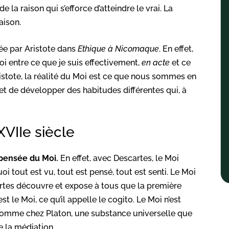
e la raison qui s’efforce d’atteindre le vrai. La
aison.
tée par Aristote dans
Ethique à Nicomaque
. En effet,
Moi entre ce que je suis effectivement,
en acte
et ce
ristote, la réalité du Moi est ce que nous sommes en
e et de développer des habitudes différentes qui, à
VIIe siècle
a pensée du Moi.
En effet, avec Descartes, le Moi
uoi tout est vu, tout est pensé, tout est senti. Le Moi
artes découvre et expose à tous que la première
t le Moi, ce qu’il appelle le cogito. Le Moi n’est
t, comme chez Platon, une substance universelle que
 la médiation.