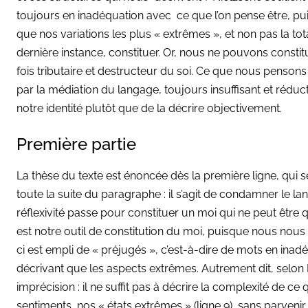
toujours en inadéquation avec ce que l’on pense être, pui
que nos variations les plus « extrêmes », et non pas la tota
dernière instance, constituer. Or, nous ne pouvons constitu
fois tributaire et destructeur du soi. Ce que nous pensons
par la médiation du langage, toujours insuffisant et réducte
notre identité plutôt que de la décrire objectivement.
Première partie
La thèse du texte est énoncée dès la première ligne, qui
toute la suite du paragraphe : il s’agit de condamner le lan
réflexivité passe pour constituer un moi qui ne peut être qu
est notre outil de constitution du moi, puisque nous nous
ci est empli de « préjugés », c’est-à-dire de mots en inadé
décrivant que les aspects extrêmes. Autrement dit, selon
imprécision : il ne suffit pas à décrire la complexité de c
sentiments, nos « états extrêmes » (ligne 9), sans parvenir