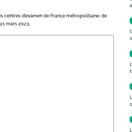
a
es centres d’examen de France métropolitaine, de
 21 mars 2023.
G
s
L
t
L
q
L