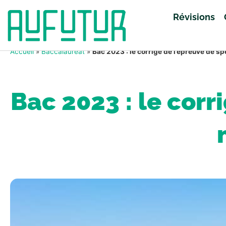
Révisions
Accueil
»
Baccalauréat
»
Bac 2023 : le corrigé de l’épreuve de s
Bac 2023 : le corr