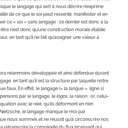
sque le langage qui sert à nous décrire n’exprime
lité de ce que le soi peut ressentir, manifester et en
er ce « soi » sans langage : ce dernier est donc à la
 être n’est donc qu’une construction morale établie
ur, en tant qu’il ne fait qu’assigner une valeur à
 sera néanmoins développée et ainsi défendue durant
gage, en tant qu’il est la structure par laquelle notre
e faux. En effet, le langage (« la langue », ligne 1)
 pensons par le langage, le
logos
, la raison ; or, celui-
quation avec le réel, qu’ils déforment en n’en
 Nietzsche, le langage manque le moi par
e que nous sommes et ne réussit qu’à circonscrire nos
 à retranscrire la complexité du flux incessant qui