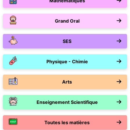
Mathématiques
Grand Oral
SES
Physique - Chimie
Arts
Enseignement Scientifique
Toutes les matières