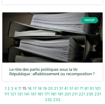
HGGSP
Le rôle des partis politiques sous la Ve
République : affaiblissement ou recomposition ?
1
2
3
4
11
15
16
17
18
19
20
21
31
41
51
61
71
81
91
101
111
121
131
141
151
161
171
181
191
201
211
221
230
231
232
233