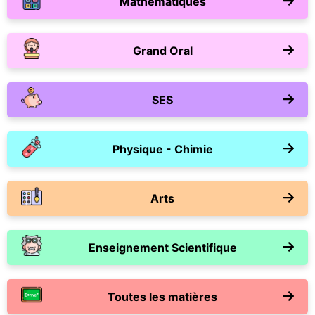
Mathématiques
Grand Oral
SES
Physique - Chimie
Arts
Enseignement Scientifique
Toutes les matières