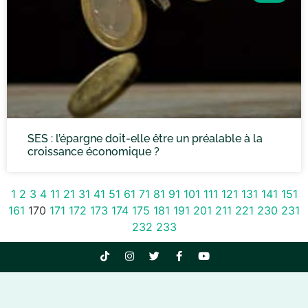
SES : l’épargne doit-elle être un préalable à la
croissance économique ?
1
2
3
4
11
21
31
41
51
61
71
81
91
101
111
121
131
141
151
161
170
171
172
173
174
175
181
191
201
211
221
230
231
232
233