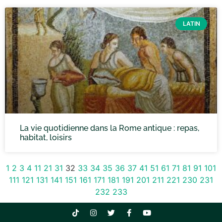
LATIN
La vie quotidienne dans la Rome antique : repas,
habitat, loisirs
1
2
3
4
11
21
31
32
33
34
35
36
37
41
51
61
71
81
91
101
111
121
131
141
151
161
171
181
191
201
211
221
230
231
232
233