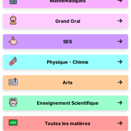
Mathématiques
Grand Oral
SES
Physique - Chimie
Arts
Enseignement Scientifique
Toutes les matières