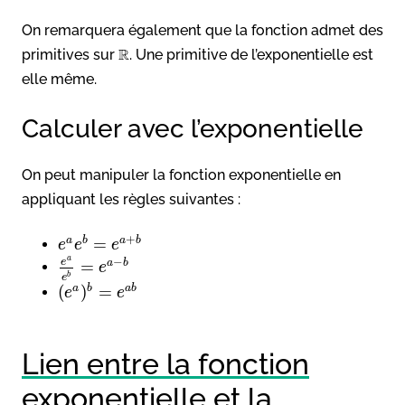
On remarquera également que la fonction admet des
primitives sur
. Une primitive de l’exponentielle est
elle même.
Calculer avec l’exponentielle
On peut manipuler la fonction exponentielle en
appliquant les règles suivantes :
+
=
a
b
a
b
e
e
e
a
−
e
=
a
b
e
b
e
(
)
=
a
b
a
b
e
e
Lien entre la fonction
exponentielle et la