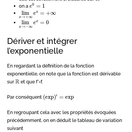
0
=
1
on a
e
lim
=
+
∞
x
e
→
+
∞
x
lim
=
0
x
e
→
−
∞
x
Dériver et intégrer
l’exponentielle
En regardant la définition de la fonction
exponentielle, on note que la fonction est dérivable
R
sur
et que f’=f.
′
(
exp
)
=
exp
Par conséquent
En regroupant cela avec les propriétés évoquées
précédemment, on en déduit le tableau de variation
suivant