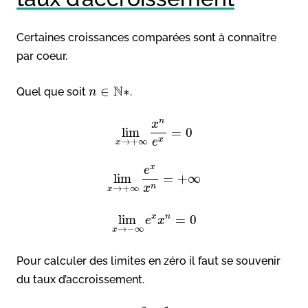
Certaines croissances comparées sont à connaître
par coeur.
N
∈
∗
Quel que soit
.
n
n
x
lim
=
0
x
e
→
+
∞
x
x
e
lim
=
+
∞
n
x
→
+
∞
x
x
n
lim
=
0
e
x
→
−
∞
x
Pour calculer des limites en zéro il faut se souvenir
du taux d’accroissement.