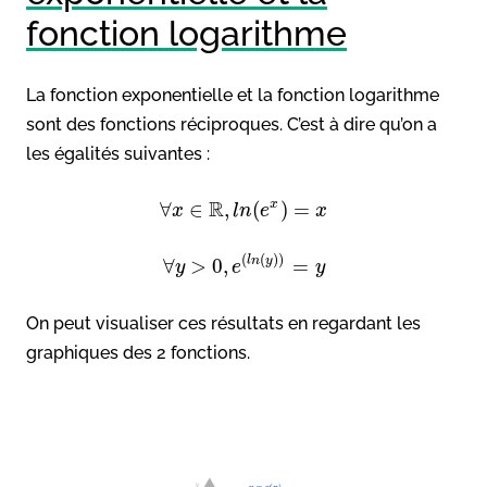
fonction logarithme
La fonction exponentielle et la fonction logarithme
sont des fonctions réciproques. C’est à dire qu’on a
les égalités suivantes :
R
x
∀
∈
,
(
)
=
x
l
n
e
x
(
(
)
)
l
n
y
∀
>
0
,
=
y
e
y
On peut visualiser ces résultats en regardant les
graphiques des 2 fonctions.