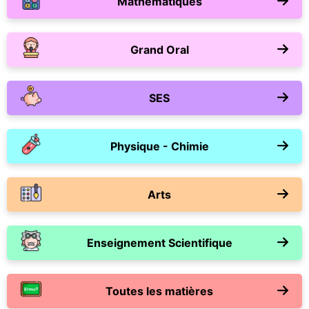
Mathématiques
Grand Oral
SES
Physique - Chimie
Arts
Enseignement Scientifique
Toutes les matières