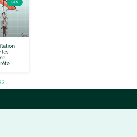
SES
flation
 les
ne
rète
33