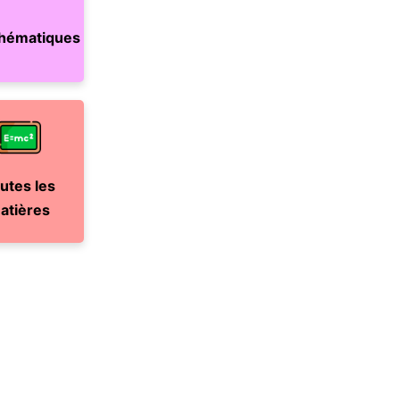
hématiques
utes les
atières