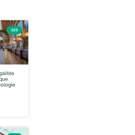
SES
galités
 que
iologie