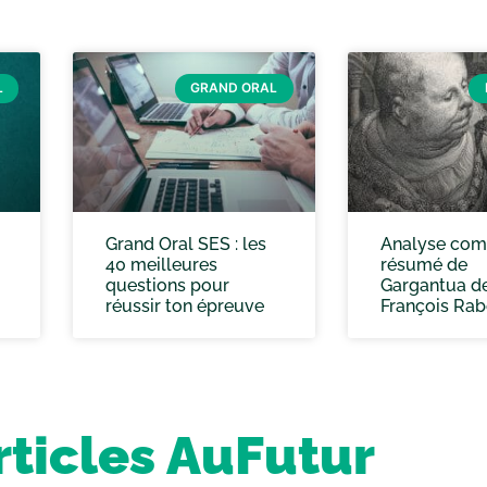
L
GRAND ORAL
Grand Oral SES : les
Analyse com
40 meilleures
résumé de
questions pour
Gargantua d
réussir ton épreuve
François Rab
rticles AuFutur