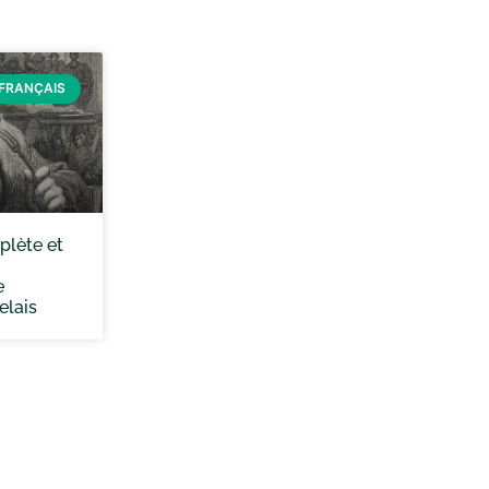
FRANÇAIS
plète et
e
elais