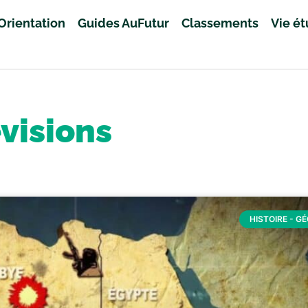
Orientation
Guides AuFutur
Classements
Vie é
visions
HISTOIRE - G