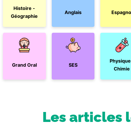
Histoire -
Anglais
Espagno
Géographie
Physique
Grand Oral
SES
Chimie
Les articles 