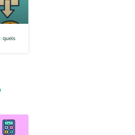
: quels
e