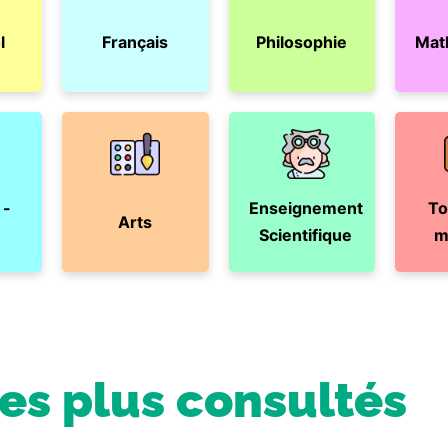
l
Français
Philosophie
Mat
 -
Enseignement
To
Arts
Scientifique
m
les plus consultés