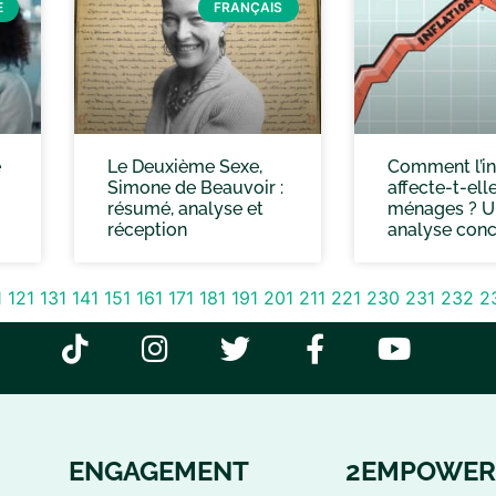
E
FRANÇAIS
e
Le Deuxième Sexe,
Comment l’in
Simone de Beauvoir :
affecte-t-elle
résumé, analyse et
ménages ? U
réception
analyse conc
1
121
131
141
151
161
171
181
191
201
211
221
230
231
232
2
ENGAGEMENT
2EMPOWER