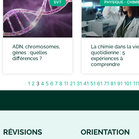
SVT
PHYSIQUE - CHIMI
ADN, chromosomes,
La chimie dans la vi
gènes : quelles
quotidienne : 5
différences ?
expériences à
comprendre
1
2
3
4
5
6
7
8
11
21
31
41
51
61
71
81
91
101
11
RÉVISIONS
ORIENTATION