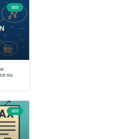
SES
e :
nce ou
SES