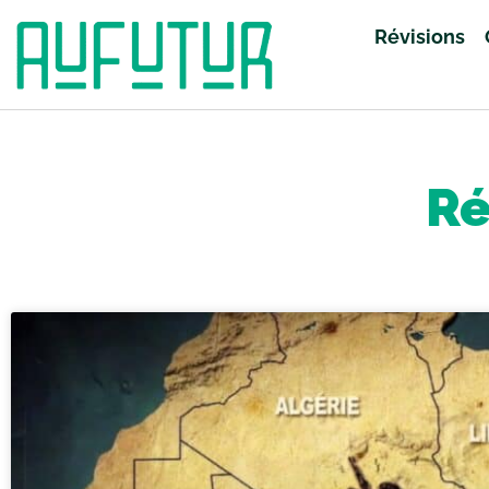
Révisions
Accueil
»
Révisions
»
Page 3
Ré