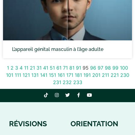
L’appareil génital masculin à l’âge adulte
1
2
3
4
11
21
31
41
51
61
71
81
91
95
96
97
98
99
100
101
111
121
131
141
151
161
171
181
191
201
211
221
230
231
232
233
RÉVISIONS
ORIENTATION