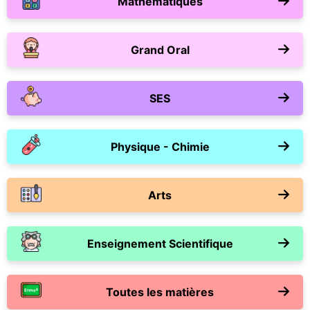
Mathématiques
Grand Oral
SES
Physique - Chimie
Arts
Enseignement Scientifique
Toutes les matières