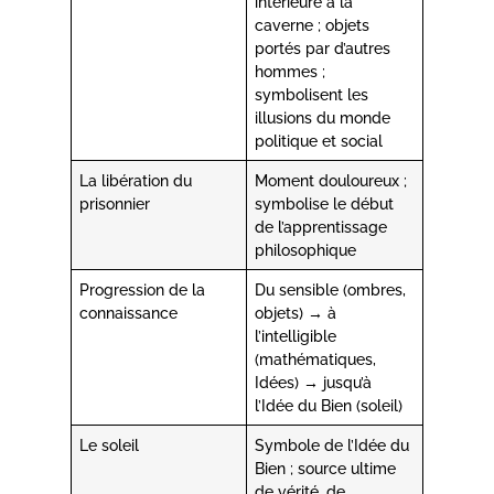
intérieure à la
caverne ; objets
portés par d’autres
hommes ;
symbolisent les
illusions du monde
politique et social
La libération du
Moment douloureux ;
prisonnier
symbolise le début
de l’apprentissage
philosophique
Progression de la
Du sensible (ombres,
connaissance
objets) → à
l’intelligible
(mathématiques,
Idées) → jusqu’à
l’Idée du Bien (soleil)
Le soleil
Symbole de l’Idée du
Bien ; source ultime
de vérité, de