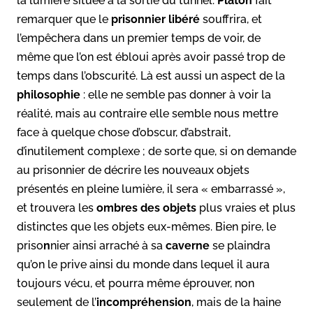
la lumière située à la sortie du tunnel.
Platon
fait
remarquer que le
prisonnier libéré
souffrira, et
l’empêchera dans un premier temps de voir, de
même que l’on est ébloui après avoir passé trop de
temps dans l’obscurité. Là est aussi un aspect de la
philosophie
: elle ne semble pas donner à voir la
réalité, mais au contraire elle semble nous mettre
face à quelque chose d’obscur, d’abstrait,
d’inutilement complexe ; de sorte que, si on demande
au prisonnier de décrire les nouveaux objets
présentés en pleine lumière, il sera « embarrassé »,
et trouvera les
ombres des objets
plus vraies et plus
distinctes que les objets eux-mêmes. Bien pire, le
priso
n
nier ainsi arraché à sa
caverne
se plaindra
qu’on le prive ainsi du monde dans lequel il aura
toujours vécu, et pourra même éprouver, non
seulement de l’
incompréhension
, mais de la haine