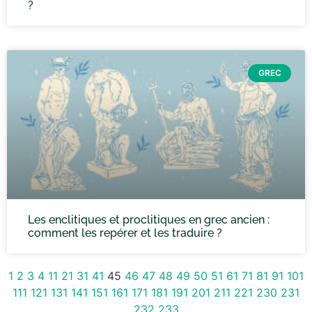
?
GREC
Les enclitiques et proclitiques en grec ancien :
comment les repérer et les traduire ?
1
2
3
4
11
21
31
41
45
46
47
48
49
50
51
61
71
81
91
101
111
121
131
141
151
161
171
181
191
201
211
221
230
231
232
233