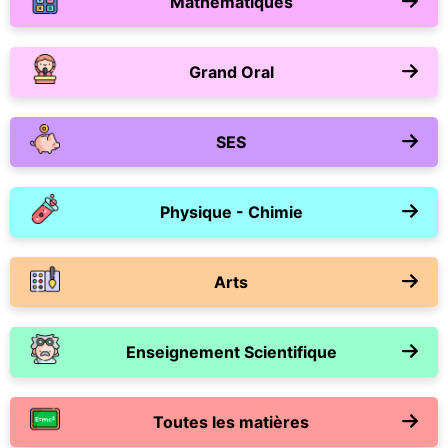
Mathématiques
Grand Oral
SES
Physique - Chimie
Arts
Enseignement Scientifique
Toutes les matières