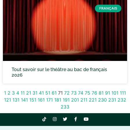
FRANÇAIS
Tout savoir sur le théâtre au bac de français
2026
1
2
3
4
11
21
31
41
51
61
71
72
73
74
75
76
81
91
101
111
121
131
141
151
161
171
181
191
201
211
221
230
231
232
233