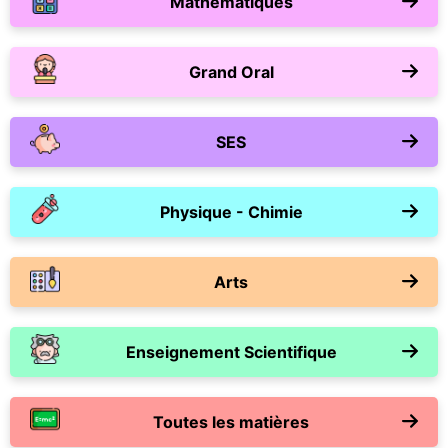
Mathématiques
Grand Oral
SES
Physique - Chimie
Arts
Enseignement Scientifique
Toutes les matières