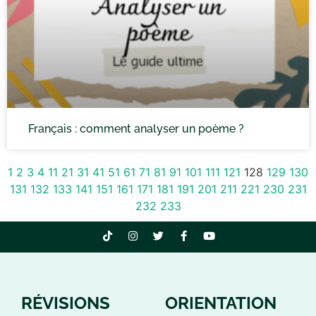
Français : comment analyser un poème ?
1
2
3
4
11
21
31
41
51
61
71
81
91
101
111
121
128
129
130
131
132
133
141
151
161
171
181
191
201
211
221
230
231
232
233
RÉVISIONS
ORIENTATION