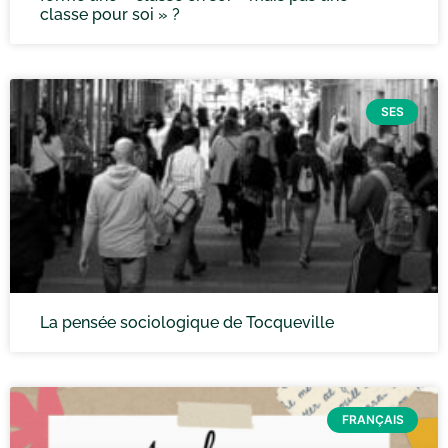
classe pour soi » ?
SES
La pensée sociologique de Tocqueville
FRANÇAIS