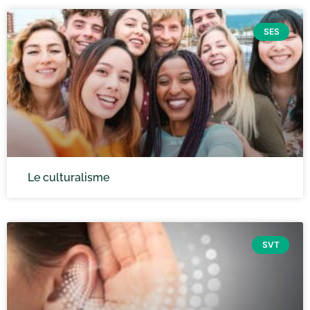
SES
Le culturalisme
SVT