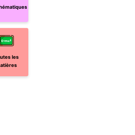
hématiques
utes les
atières