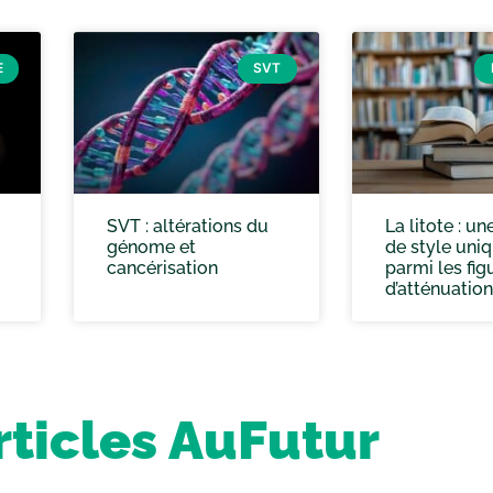
E
SVT
SVT : altérations du
La litote : un
génome et
de style uni
cancérisation
parmi les fig
d’atténuation
rticles AuFutur