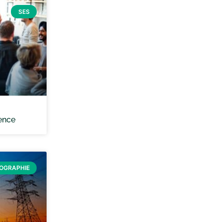
SES
cence
ÉOGRAPHIE