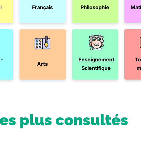
l
Français
Philosophie
Mat
 -
Enseignement
To
Arts
Scientifique
m
les plus consultés