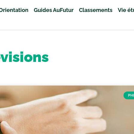
Orientation
Guides AuFutur
Classements
Vie é
visions
PH