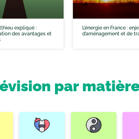
tthieu expliqué :
L’énergie en France : enj
tion des avantages et
d’aménagement et de tra
s
révision par matièr