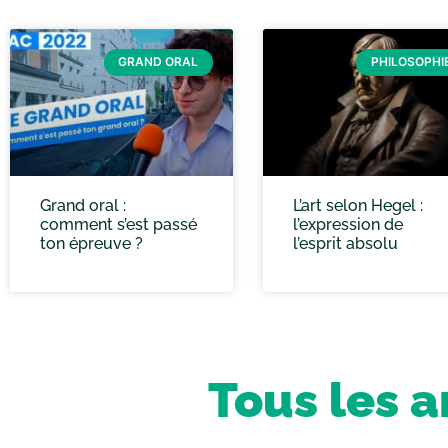
GRAND ORAL
PHILOSOPHI
Grand oral :
L’art selon Hegel :
comment s’est passé
l’expression de
ton épreuve ?
l’esprit absolu
Tous les a