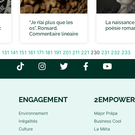
s
“Je n’ai plus que les
La naissance
c
os”, Ronsard,
poésie roma
Commentaire linéaire
1
131
141
151
161
171
181
191
201
211
221
230
231
232
233
ENGAGEMENT
2EMPOWER
Environnement
Major Prépa
Inégalités
Business Cool
Culture
La Méta