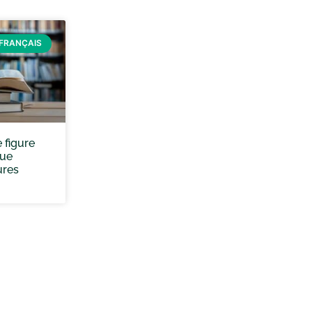
FRANÇAIS
e figure
que
ures