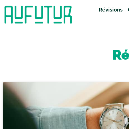
Révisions
Accueil
»
Révisions
»
Page 230
Ré