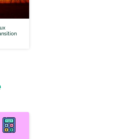
eux
nsition
e