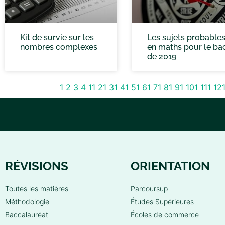
Kit de survie sur les
Les sujets probable
nombres complexes
en maths pour le ba
de 2019
1
2
3
4
11
21
31
41
51
61
71
81
91
101
111
12
RÉVISIONS
ORIENTATION
Toutes les matières
Parcoursup
Méthodologie
Études Supérieures
Baccalauréat
Écoles de commerce