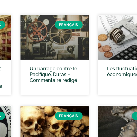
S
FRANÇAIS
,
Un barrage contre le
Les fluctuati
Pacifique, Duras –
économique
Commentaire rédigé
e
S
FRANÇAIS