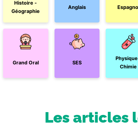
Histoire -
Anglais
Espagno
Géographie
Physique
Grand Oral
SES
Chimie
Les articles 