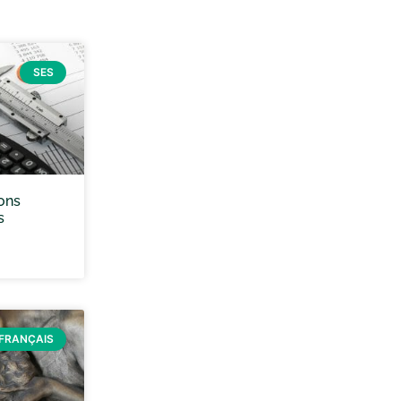
SES
ons
s
FRANÇAIS