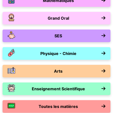
Mathématiques
Grand Oral
SES
Physique - Chimie
Arts
Enseignement Scientifique
Toutes les matières