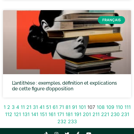
FRANÇAIS
L’antithèse : exemples, définition et explications
de cette figure d’opposition
1
2
3
4
11
21
31
41
51
61
71
81
91
101
107
108
109
110
111
112
121
131
141
151
161
171
181
191
201
211
221
230
231
232
233