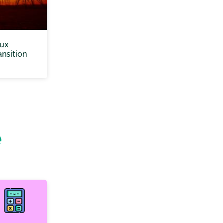
eux
nsition
e