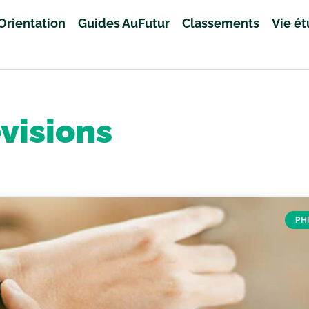
Orientation
Guides AuFutur
Classements
Vie é
visions
PH