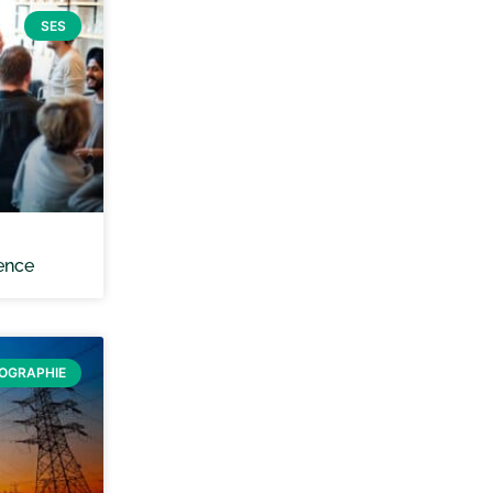
SES
cence
ÉOGRAPHIE