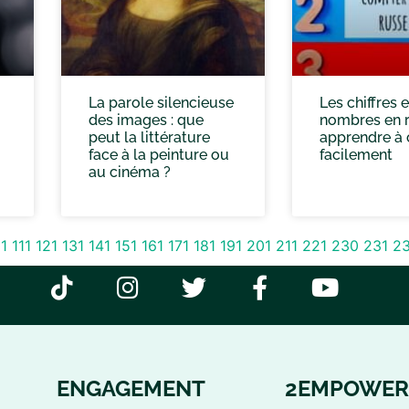
La parole silencieuse
Les chiffres e
des images : que
nombres en r
peut la littérature
apprendre à
face à la peinture ou
facilement
au cinéma ?
1
111
121
131
141
151
161
171
181
191
201
211
221
230
231
2
ENGAGEMENT
2EMPOWER