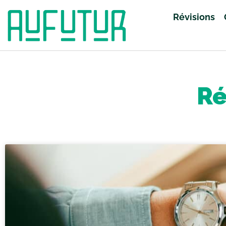
Révisions
Accueil
»
Révisions
»
Page 56
Ré