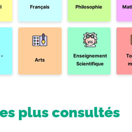
l
Français
Philosophie
Mat
 -
Enseignement
To
Arts
Scientifique
m
les plus consultés