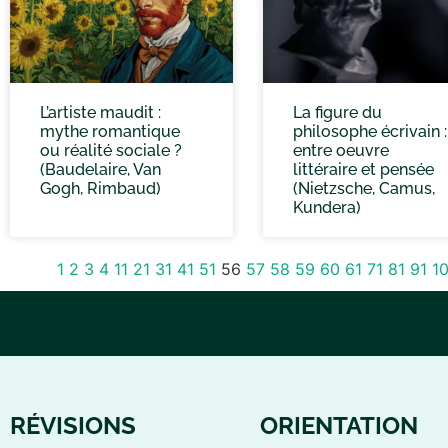
L’artiste maudit :
La figure du
mythe romantique
philosophe écrivain :
ou réalité sociale ?
entre oeuvre
(Baudelaire, Van
littéraire et pensée
Gogh, Rimbaud)
(Nietzsche, Camus,
Kundera)
1
2
3
4
11
21
31
41
51
56
57
58
59
60
61
71
81
91
10
RÉVISIONS
ORIENTATION