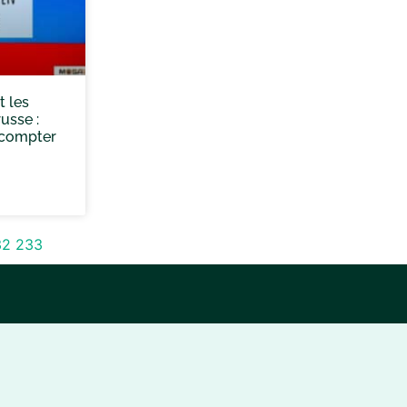
t les
usse :
 compter
32
233