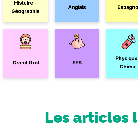
Histoire -
Anglais
Espagno
Géographie
Physique
Grand Oral
SES
Chimie
Les articles 