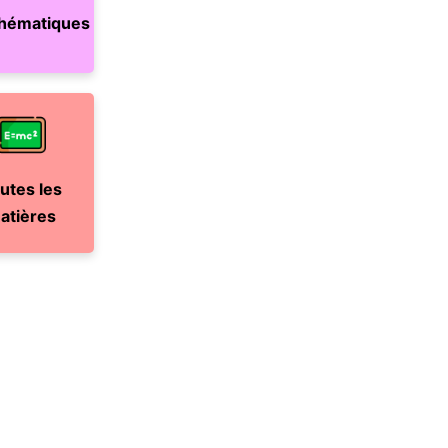
hématiques
utes les
atières