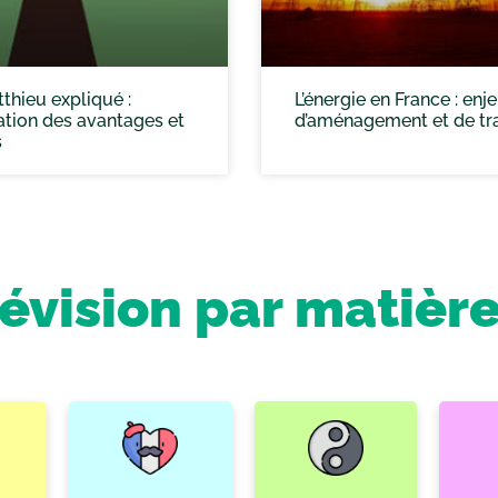
tthieu expliqué :
L’énergie en France : enj
tion des avantages et
d’aménagement et de tra
s
révision par matièr