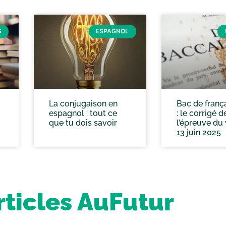
S
ESPAGNOL
La conjugaison en
Bac de franç
espagnol : tout ce
: le corrigé d
que tu dois savoir
l’épreuve du
13 juin 2025
rticles AuFutur