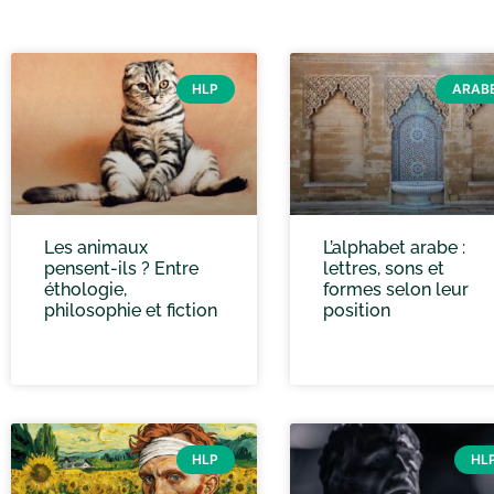
HLP
ARAB
Les animaux
L’alphabet arabe :
pensent-ils ? Entre
lettres, sons et
éthologie,
formes selon leur
philosophie et fiction
position
HLP
HL