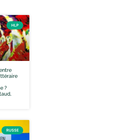
HLP
 entre
ttéraire
e ?
taud,
RUSSE