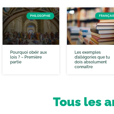
PHILOSOPHIE
FRANÇAI
Pourquoi obéir aux
Les exemples
lois ? – Première
d’allégories que tu
partie
dois absolument
connaître
Tous les a