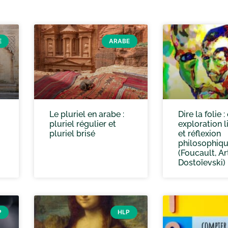
E
ARABE
Le pluriel en arabe :
Dire la folie :
pluriel régulier et
exploration li
pluriel brisé
et réflexion
philosophiqu
(Foucault, Ar
Dostoïevski)
P
HLP