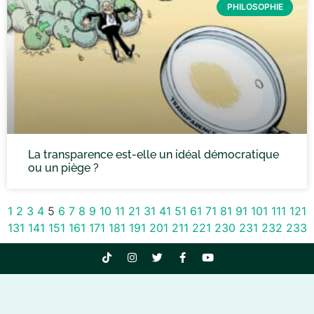
PHILOSOPHIE
La transparence est-elle un idéal démocratique
ou un piège ?
1
2
3
4
5
6
7
8
9
10
11
21
31
41
51
61
71
81
91
101
111
121
131
141
151
161
171
181
191
201
211
221
230
231
232
233