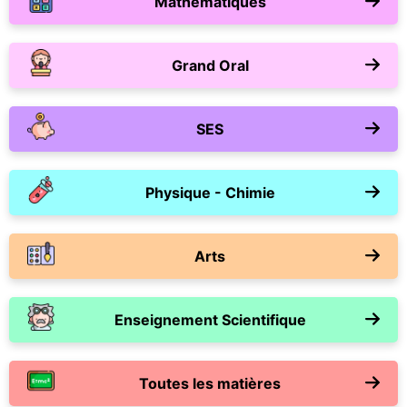
Mathématiques
Grand Oral
SES
Physique - Chimie
Arts
Enseignement Scientifique
Toutes les matières