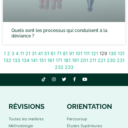
Quels sont les processus qui conduisent à la
déviance ?
1
2
3
4
11
21
31
41
51
61
71
81
91
101
111
121
129
130
131
132
133
134
141
151
161
171
181
191
201
211
221
230
231
232
233
RÉVISIONS
ORIENTATION
Toutes les matières
Parcoursup
Méthodologie
Études Supérieures