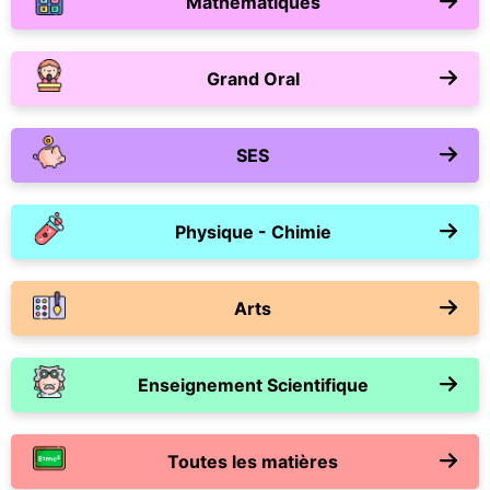
Mathématiques
Grand Oral
SES
Physique - Chimie
Arts
Enseignement Scientifique
Toutes les matières