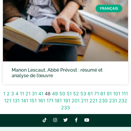
FRANÇAIS
Manon Lescaut, Abbé Prévost : résumé et
analyse de l’œuvre
1
2
3
4
11
21
31
41
48
49
50
51
52
53
61
71
81
91
101
111
121
131
141
151
161
171
181
191
201
211
221
230
231
232
233