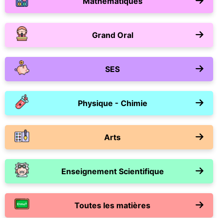
Mathématiques
Grand Oral
SES
Physique - Chimie
Arts
Enseignement Scientifique
Toutes les matières