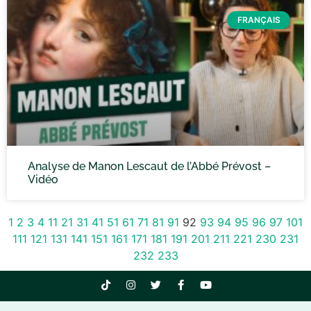
FRANÇAIS
Analyse de Manon Lescaut de l’Abbé Prévost –
Vidéo
1
2
3
4
11
21
31
41
51
61
71
81
91
92
93
94
95
96
97
101
111
121
131
141
151
161
171
181
191
201
211
221
230
231
232
233