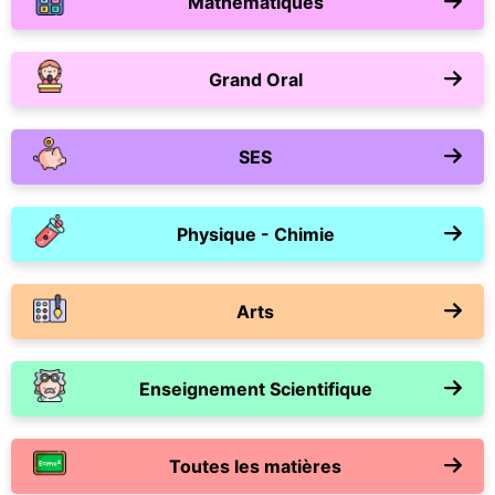
Mathématiques
Grand Oral
SES
Physique - Chimie
Arts
Enseignement Scientifique
Toutes les matières