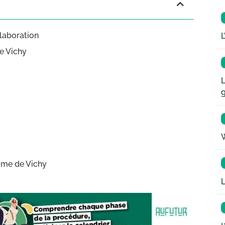
llaboration
L
de Vichy
L
W
gime de Vichy
L