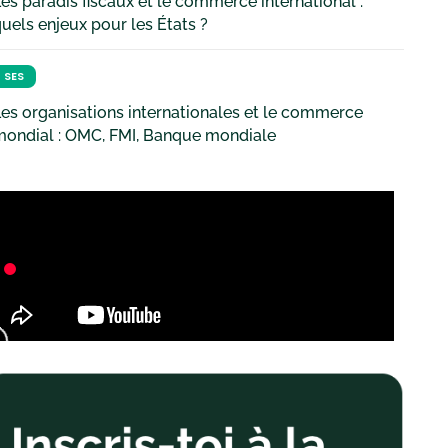
es paradis fiscaux et le commerce international :
uels enjeux pour les États ?
SES
es organisations internationales et le commerce
mondial : OMC, FMI, Banque mondiale