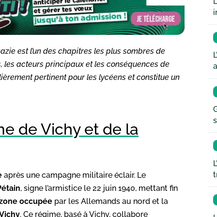
L
i
azie est l’un des chapitres les plus sombres de
L
és, les acteurs principaux et les conséquences de
a
ulièrement pertinent pour les lycéens et constitue un
G
s
e de Vichy et de la
L
t
e
après une campagne militaire éclair. Le
Pétain
, signe l’armistice le 22 juin 1940, mettant fin
zone occupée
par les Allemands au nord et la
Vichy
. Ce régime, basé à Vichy, collabore