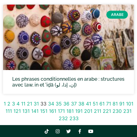
ARABE
Les phrases conditionnelles en arabe : structures
avec law, in et ʾiḏā (إن، إذا، لو)
1
2
3
4
11
21
31
33
34
35
36
37
38
41
51
61
71
81
91
101
111
121
131
141
151
161
171
181
191
201
211
221
230
231
232
233