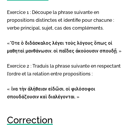
Exercice 1 : Découpe la phrase suivante en
propositions distinctes et identifie pour chacune :
verbe principal, sujet, cas des compléments.
« Ὅτε ὁ διδάσκαλος λέγει τοὺς λόγους ὅπως οἱ
μαθηταὶ μανθάνωσιν, οἱ παῖδες ἀκούουσιν σπουδῇ. »
Exercice 2 : Traduis la phrase suivante en respectant
l’ordre et la relation entre propositions :
« ἵνα τὴν ἀλήθειαν εἰδῶσι, οἱ φιλόσοφοι
σπουδάζουσιν καὶ διαλέγονται. »
Correction