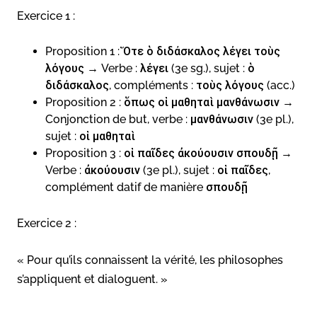
Exercice 1 :
Proposition 1 : Ὅτε ὁ διδάσκαλος λέγει τοὺς
λόγους → Verbe : λέγει (3e sg.), sujet : ὁ
διδάσκαλος, compléments : τοὺς λόγους (acc.)
Proposition 2 : ὅπως οἱ μαθηταὶ μανθάνωσιν →
Conjonction de but, verbe : μανθάνωσιν (3e pl.),
sujet : οἱ μαθηταὶ
Proposition 3 : οἱ παῖδες ἀκούουσιν σπουδῇ →
Verbe : ἀκούουσιν (3e pl.), sujet : οἱ παῖδες,
complément datif de manière σπουδῇ
Exercice 2 :
« Pour qu’ils connaissent la vérité, les philosophes
s’appliquent et dialoguent. »