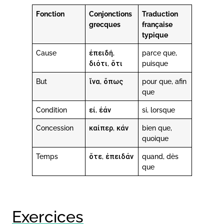
Fonction
Conjonctions
Traduction
grecques
française
typique
Cause
ἐπειδή,
parce que,
διότι, ὅτι
puisque
But
ἵνα, ὅπως
pour que, afin
que
Condition
εἰ, ἐάν
si, lorsque
Concession
καίπερ, κἀν
bien que,
quoique
Temps
ὅτε, ἐπειδάν
quand, dès
que
Exercices