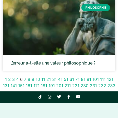
PHILOSOPHIE
L’erreur a-t-elle une valeur philosophique ?
1
2
3
4
6
7
8
9
10
11
21
31
41
51
61
71
81
91
101
111
121
131
141
151
161
171
181
191
201
211
221
230
231
232
233