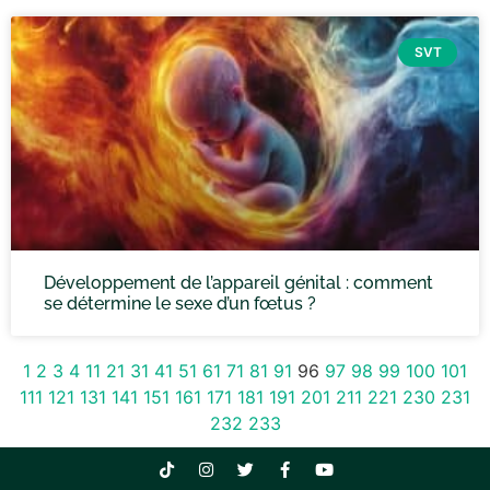
SVT
Développement de l’appareil génital : comment
se détermine le sexe d’un fœtus ?
1
2
3
4
11
21
31
41
51
61
71
81
91
96
97
98
99
100
101
111
121
131
141
151
161
171
181
191
201
211
221
230
231
232
233