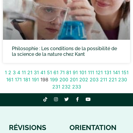
Philosophie : Les conditions de la possibilité de
la science de la nature chez Kant
1
2
3
4
11
21
31
41
51
61
71
81
91
101
111
121
131
141
151
161
171
181
191
198
199
200
201
202
203
211
221
230
231
232
233
RÉVISIONS
ORIENTATION