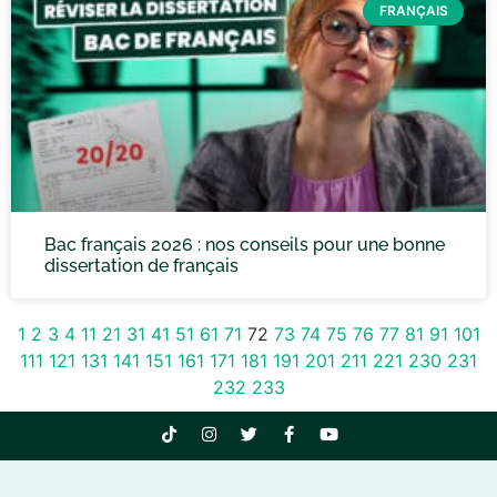
FRANÇAIS
Bac français 2026 : nos conseils pour une bonne
dissertation de français
1
2
3
4
11
21
31
41
51
61
71
72
73
74
75
76
77
81
91
101
111
121
131
141
151
161
171
181
191
201
211
221
230
231
232
233