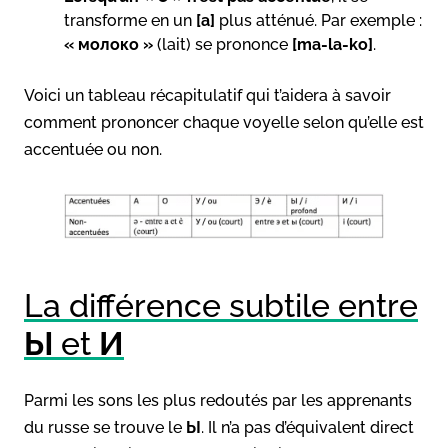
transforme en un
[a]
plus atténué. Par exemple :
« молоко »
(lait) se prononce
[ma-la-ko]
.
Voici un tableau récapitulatif qui t’aidera à savoir
comment prononcer chaque voyelle selon qu’elle est
accentuée ou non.
La différence subtile entre
Ы
et
И
Parmi les sons les plus redoutés par les apprenants
du russe se trouve le
Ы
. Il n’a pas d’équivalent direct