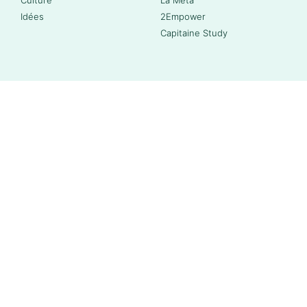
Culture
La Méta
Idées
2Empower
Capitaine Study