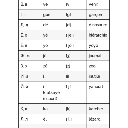
В, в
vé
[v]
venir
Г, г
gué
[g]
garçon
Д, д
dé
[d]
dinosaure
Е, е
yé
[ je ]
hiérarchie
Ё, ё
yo
[ jo ]
yoyo
Ж, ж
jé
[ʒ]
journal
З, з
zé
[z]
zoo
И, и
i
[i]
inutile
Й, й
i
[ j ]
yahourt
kratkayé
(i court)
К, к
ka
[k]
karcher
Л, л
èl
[ l ]
lézard