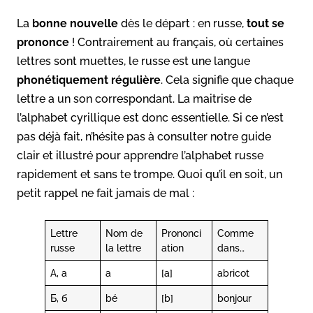
La
bonne nouvelle
dès le départ : en russe,
tout se
prononce
! Contrairement au français, où certaines
lettres sont muettes, le russe est une langue
phonétiquement régulière
. Cela signifie que chaque
lettre a un son correspondant. La maitrise de
l’alphabet cyrillique est donc essentielle. Si ce n’est
pas déjà fait, n’hésite pas à consulter notre guide
clair et illustré pour apprendre l’alphabet russe
rapidement et sans te trompe. Quoi qu’il en soit, un
petit rappel ne fait jamais de mal :
Lettre
Nom de
Prononci
Comme
russe
la lettre
ation
dans…
А, а
a
[a]
abricot
Б, б
bé
[b]
bonjour