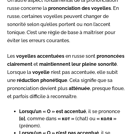
Un autre aspect fondamental de la prononciation
russe concerne la
prononciation des voyelles
. En
russe, certaines voyelles peuvent changer de
sonorité selon qu’elles portent ou non l’accent
tonique. C’est une règle de base à maîtriser pour
éviter les erreurs courantes.
Les
voyelles accentuées
en russe sont
prononcées
clairement
et
maintiennent leur pleine sonorité
.
Lorsque la
voyelle
n’est pas accentuée, elle subit
une
réduction phonétique
. Cela signifie que sa
prononciation devient plus
atténuée
, presque floue,
et parfois difficile à reconnaître.
Lorsqu’un « О » est accentué
, il se prononce
[o]
, comme dans
« кот »
(chat) ou
« коля »
(prénom).
Lorsqu’un « О » n’est pas accentué
, il se