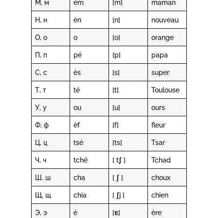
М, м
èm
[m]
maman
Н, н
èn
[n]
nouveau
О, о
o
[o]
orange
П, п
pé
[p]
papa
С, с
ès
[s]
super
Т, т
té
[t]
Toulouse
У, у
ou
[u]
ours
Ф, ф
èf
[f]
fleur
Ц, ц
tsé
[ts]
Tsar
Ч, ч
tché
[ tʃ ]
Tchad
Ш, ш
cha
[ ʃ ]
choux
Щ, щ
chia
[ ʃj ]
chien
Э, э
è
[ɛ]
ère