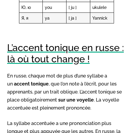
Ю, ю
you
[ ju ]
ukulele
Я, я
ya
[ ja ]
Yannick
L’accent tonique en russe :
là où tout change !
En russe, chaque mot de plus d’une syllabe a
un
accent tonique
, que l’on note à l’écrit, pour les
apprenants, par un trait oblique. L’accent tonique se
place obligatoirement
sur une voyelle
. La voyelle
accentuée est pleinement prononcée.
La syllabe accentuée a une prononciation plus
longue et plus appuyée que les autres. En russe, la