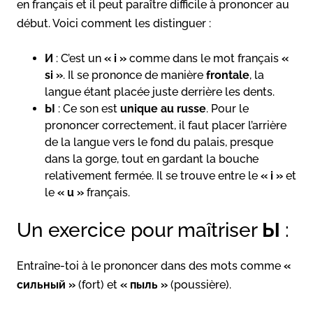
en français et il peut paraître difficile à prononcer au
début. Voici comment les distinguer :
И
: C’est un
« i »
comme dans le mot français
«
si »
. Il se prononce de manière
frontale
, la
langue étant placée juste derrière les dents.
Ы
: Ce son est
unique au russe
. Pour le
prononcer correctement, il faut placer l’arrière
de la langue vers le fond du palais, presque
dans la gorge, tout en gardant la bouche
relativement fermée. Il se trouve entre le
« i »
et
le
« u »
français.
Un exercice pour maîtriser
Ы
:
Entraîne-toi à le prononcer dans des mots comme
«
сильный »
(fort) et
« пыль »
(poussière).