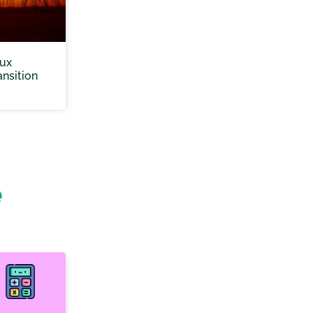
eux
nsition
e