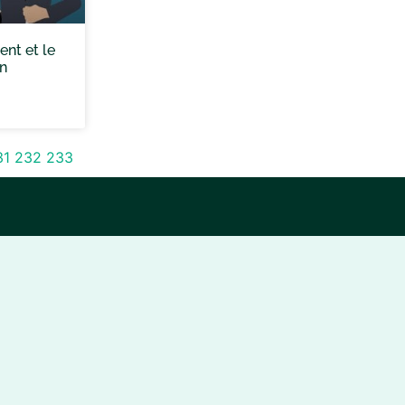
nt et le
n
31
232
233