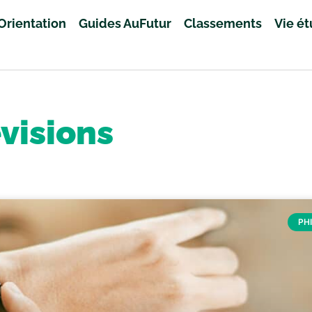
Orientation
Guides AuFutur
Classements
Vie é
visions
PH