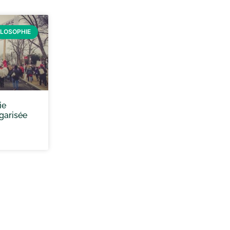
ILOSOPHIE
ie
garisée