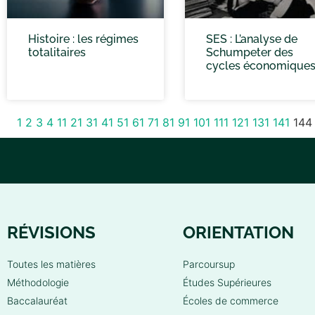
Histoire : les régimes
SES : L’analyse de
totalitaires
Schumpeter des
cycles économique
1
2
3
4
11
21
31
41
51
61
71
81
91
101
111
121
131
141
144
RÉVISIONS
ORIENTATION
Toutes les matières
Parcoursup
Méthodologie
Études Supérieures
Baccalauréat
Écoles de commerce