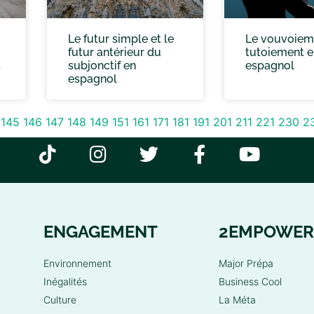
Le futur simple et le
Le vouvoieme
futur antérieur du
tutoiement e
s
subjonctif en
espagnol
espagnol
145
146
147
148
149
151
161
171
181
191
201
211
221
230
2
ENGAGEMENT
2EMPOWER
Environnement
Major Prépa
Inégalités
Business Cool
Culture
La Méta