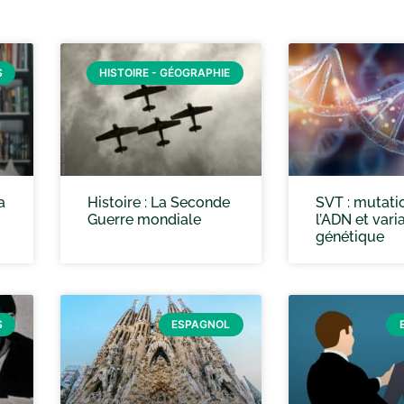
S
HISTOIRE - GÉOGRAPHIE
a
Histoire : La Seconde
SVT : mutati
Guerre mondiale
l’ADN et varia
génétique
S
ESPAGNOL