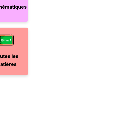
hématiques
utes les
atières