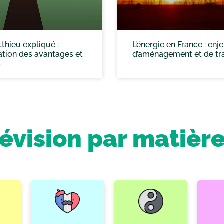
tthieu expliqué :
L’énergie en France : enj
tion des avantages et
d’aménagement et de tra
s
révision par matièr