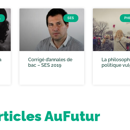
L
SES
PH
a
Corrigé d’annales de
La philosoph
bac – SES 2019
politique vul
rticles AuFutur