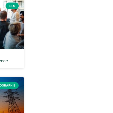
SES
cence
ÉOGRAPHIE