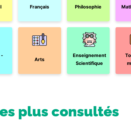
l
Français
Philosophie
Mat
 -
Enseignement
To
Arts
Scientifique
m
les plus consultés