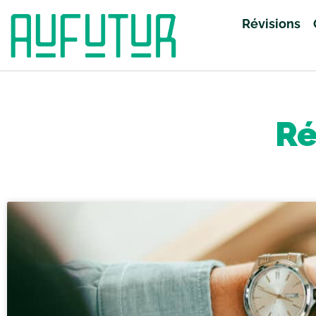
Révisions
Accueil
»
Révisions
»
Page 144
Ré