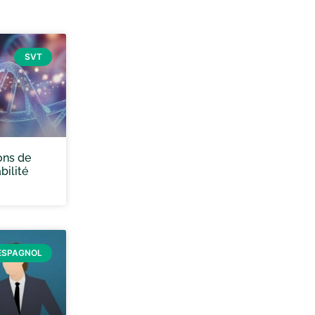
SVT
ons de
bilité
ESPAGNOL