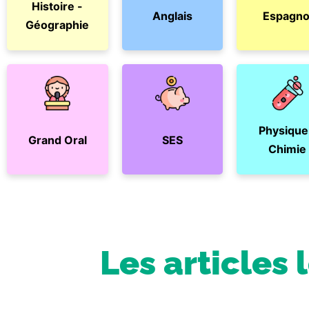
Histoire -
Anglais
Espagno
Géographie
Physique
Grand Oral
SES
Chimie
Les articles 