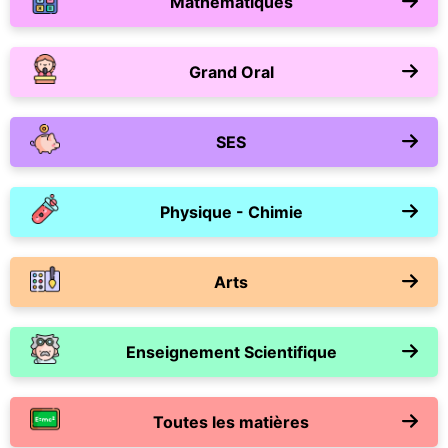
Mathématiques
Grand Oral
SES
Physique - Chimie
Arts
Enseignement Scientifique
Toutes les matières