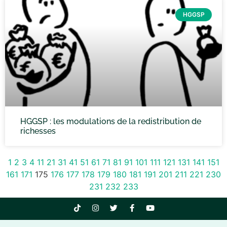
HGGSP
HGGSP : les modulations de la redistribution de
richesses
1
2
3
4
11
21
31
41
51
61
71
81
91
101
111
121
131
141
151
161
171
175
176
177
178
179
180
181
191
201
211
221
230
231
232
233