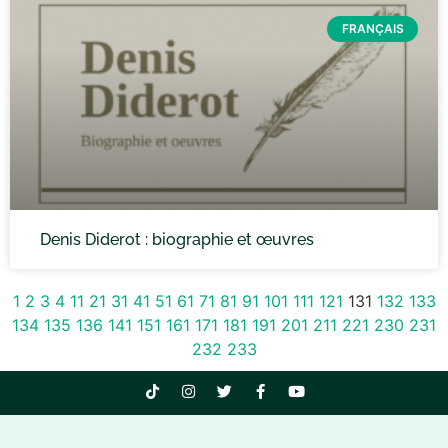
FRANÇAIS
Denis Diderot : biographie et œuvres
1
2
3
4
11
21
31
41
51
61
71
81
91
101
111
121
131
132
133
134
135
136
141
151
161
171
181
191
201
211
221
230
231
232
233