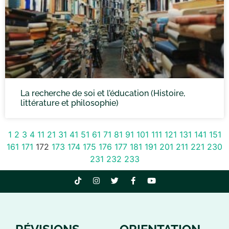
La recherche de soi et l’éducation (Histoire,
littérature et philosophie)
1
2
3
4
11
21
31
41
51
61
71
81
91
101
111
121
131
141
151
161
171
172
173
174
175
176
177
181
191
201
211
221
230
231
232
233