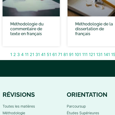
Méthodologie du
Méthodologie de la
commentaire de
dissertation de
texte en français
français
1
2
3
4
11
21
31
41
51
61
71
81
91
101
111
121
131
141
1
RÉVISIONS
ORIENTATION
Toutes les matières
Parcoursup
Méthodologie
Études Supérieures