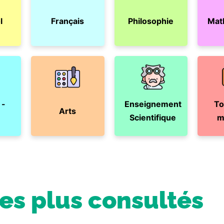
l
Français
Philosophie
Mat
 -
Enseignement
To
Arts
Scientifique
m
les plus consultés