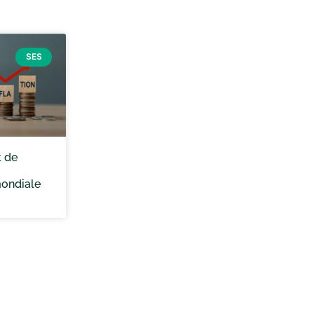
SES
t de
mondiale