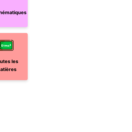
hématiques
utes les
atières