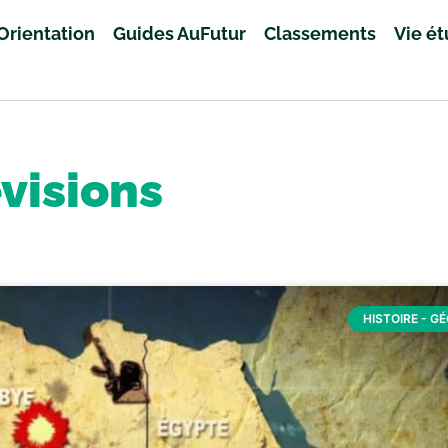
Orientation
Guides AuFutur
Classements
Vie é
visions
HISTOIRE - G