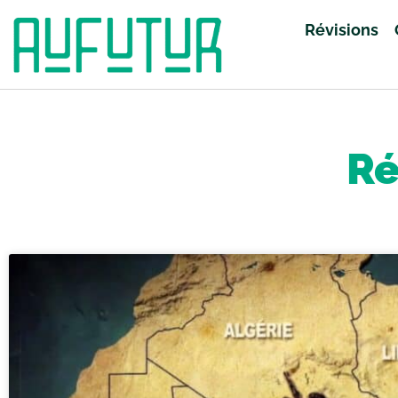
Révisions
Accueil
»
Révisions
»
Page 157
Ré