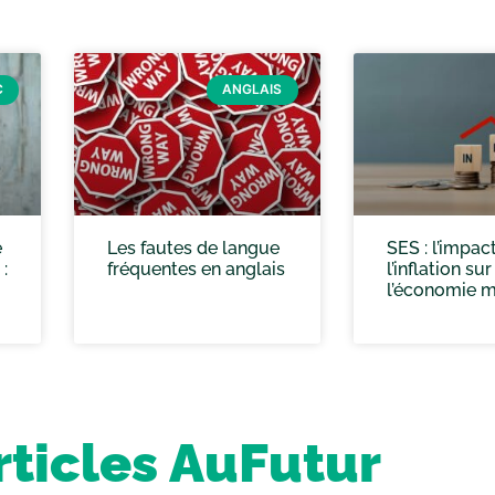
C
ANGLAIS
e
Les fautes de langue
SES : l’impac
:
fréquentes en anglais
l’inflation sur
l’économie 
rticles AuFutur