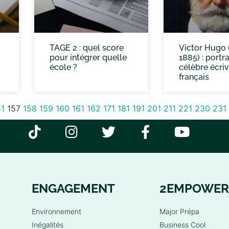
TAGE 2 : quel score
Victor Hugo 
pour intégrer quelle
1885) : portra
école ?
célèbre écriv
français
51
157
158
159
160
161
162
171
181
191
201
211
221
230
231
ENGAGEMENT
2EMPOWER
Environnement
Major Prépa
Inégalités
Business Cool