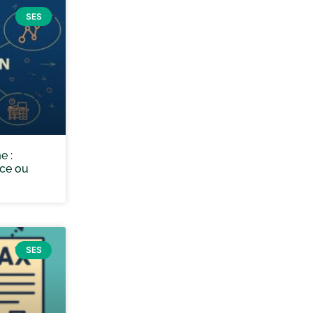
SES
e :
nce ou
SES