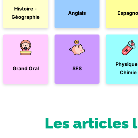
Histoire -
Anglais
Espagno
Géographie
Physique
Grand Oral
SES
Chimie
Les articles 