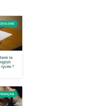
ODOLOGIE
enir le
nglish
u lycée ?
FRANÇAIS