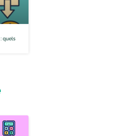
: quels
e