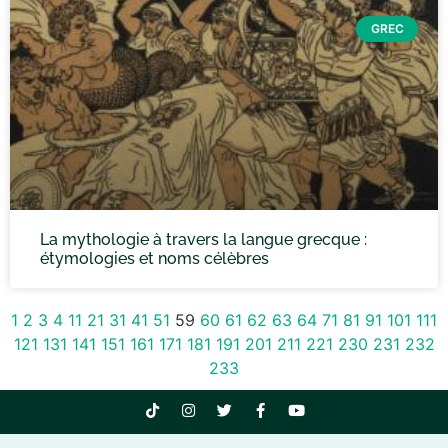
GREC
La mythologie à travers la langue grecque :
étymologies et noms célèbres
1
2
3
4
11
21
31
41
51
59
60
61
62
63
64
71
81
91
101
111
121
131
141
151
161
171
181
191
201
211
221
230
231
232
233