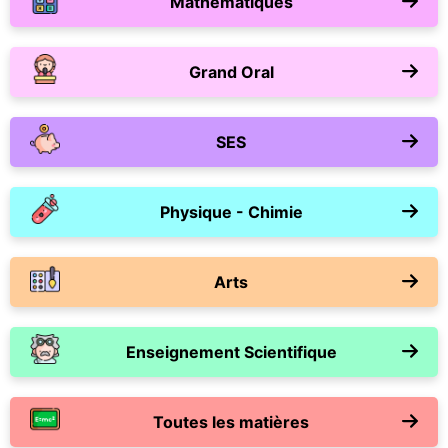
Mathématiques
Grand Oral
SES
Physique - Chimie
Arts
Enseignement Scientifique
Toutes les matières