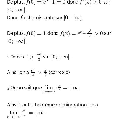
0
′
(
0
)
=
–
1
=
0
(
)
>
0
De plus,
donc
sur
f
e
f
x
[
0
;
+
∞
]
.
[
0
;
+
∞
]
Donc
est croissante sur
.
f
2
x
(
0
)
=
1
(
)
=
–
>
0
x
De plus,
donc
sur
f
f
x
e
2
[
0
;
+
∞
]
.
2
x
>
[
0
;
+
∞
]
x
2.Donc
sur
.
e
2
x
e
x
>
Ainsi, on a
(car x > 0)
2
x
x
lim
=
+
∞
3.Or, on sait que
2
→
+
∞
x
Ainsi, par le théorème de minoration, on a
x
e
lim
=
+
∞
.
x
→
+
∞
x