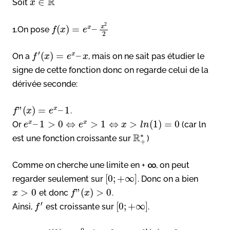
R
∈
Soit
x
2
x
(
)
=
–
x
1.On pose
f
x
e
2
′
(
)
=
–
x
On a
, mais on ne sait pas étudier le
f
x
e
x
signe de cette fonction donc on regarde celui de la
dérivée seconde:
”
(
)
=
–
1
x
.
f
x
e
–
1
>
0
⇔
>
1
⇔
>
(
1
)
=
0
x
x
Or
(car ln
e
e
x
l
n
∗
R
est une fonction croissante sur
)
+
Comme on cherche une limite en + ∞, on peut
[
0
;
+
∞
]
regarder seulement sur
. Donc on a bien
>
0
”
(
)
>
0
et donc
.
x
f
x
′
[
0
;
+
∞
]
Ainsi,
est croissante sur
.
f