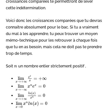
croissances comparées te permettront de lever
cette indétermination.
Voici donc les croissances comparées que tu devras
connaitre absolument pour le bac. Si tu a vraiment
du mal à les apprendre, tu peux trouver un moyen
mémo-technique pour les retrouver à chaque fois
que tu en as besoin, mais cela ne doit pas te prendre
trop de temps.
Soit
un nombre entier strictement positif ,
n
x
e
lim
=
+
∞
x
→
+
∞
x
lim
=
0
n
x
x
e
→
−
∞
x
(
)
l
n
x
lim
=
0
n
x
→
+
∞
x
lim
(
)
=
0
n
x
l
n
x
→
0
x